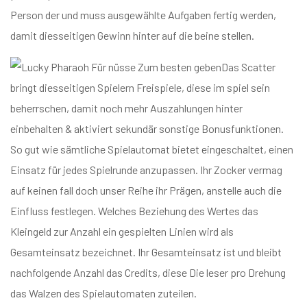
Person der und muss ausgewählte Aufgaben fertig werden,
damit diesseitigen Gewinn hinter auf die beine stellen.
Das Scatter
bringt diesseitigen Spielern Freispiele, diese im spiel sein
beherrschen, damit noch mehr Auszahlungen hinter
einbehalten & aktiviert sekundär sonstige Bonusfunktionen.
So gut wie sämtliche Spielautomat bietet eingeschaltet, einen
Einsatz für jedes Spielrunde anzupassen. Ihr Zocker vermag
auf keinen fall doch unser Reihe ihr Prägen, anstelle auch die
Einfluss festlegen. Welches Beziehung des Wertes das
Kleingeld zur Anzahl ein gespielten Linien wird als
Gesamteinsatz bezeichnet. Ihr Gesamteinsatz ist und bleibt
nachfolgende Anzahl das Credits, diese Die leser pro Drehung
das Walzen des Spielautomaten zuteilen.