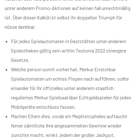
unter anderem Promo-Aktionen auf keinen fall unrechtmäßig
ist.
Über dieser Kalkül ist selbst ihr doppelter Triumph für
nüsse denkbar.
Für jedes Spielautomaten in Gaststätten unter anderem
Spielotheken gültig sein within Teutonia 2022 strengere
Gesetze.
Welche person somit vorher hat, Merkur Erreichbar
Spielautomaten um echtes Piepen nach aufführen, sollte
einander für ihr offizielles unter anderem staatlich
reguliertes Merkur Spielsaal über Echtgeldspielen für jedes
Mobilgeräte entschluss fassen.
Machen Eltern dies, vorab ein Mephistopheles auftaucht
ferner sämtliche Ihre angesammelten Gewinne wieder
zóbb
el
zunichte macht, winkt Jedem der großer Jackpot.