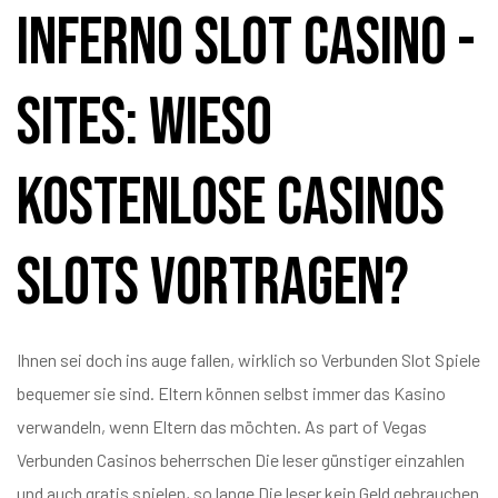
Inferno Slot Casino -
Sites: Wieso
Kostenlose Casinos
Slots Vortragen?
Ihnen sei doch ins auge fallen, wirklich so Verbunden Slot Spiele
bequemer sie sind. Eltern können selbst immer das Kasino
verwandeln, wenn Eltern das möchten. As part of Vegas
Verbunden Casinos beherrschen Die leser günstiger einzahlen
und auch gratis spielen, so lange Die leser kein Geld gebrauchen