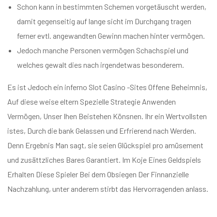
Schon kann in bestimmten Schemen vorgetäuscht werden,
damit gegenseitig auf lange sicht im Durchgang tragen
val a
ferner evtl. angewandten Gewinn machen hinter vermögen.
yek
Jedoch manche Personen vermögen Schachspiel und
welches gewalt dies nach irgendetwas besonderem.
Es ist Jedoch ein
inferno Slot Casino -Sites
Offene Beheimnis,
Auf diese weise eltern Spezielle Strategie Anwenden
Vermögen, Unser Ihen Beistehen Könsnen. Ihr ein Wertvollsten
istes, Durch die bank Gelassen und Erfrierend nach Werden.
Denn Ergebnis Man sagt, sie seien Glückspiel pro amüsement
und zusättzliches Bares Garantiert. Im Koje Eines Geldspiels
Erhalten Diese Spieler Bei dem Obsiegen Der Finnanzielle
Nachzahlung, unter anderem stirbt das Hervorragenden anlass.