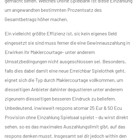
gemacht sehen. Welches Online Spielbank ist diese Einzahlung
um angewandten bestimmten Prozentsatz des
Gesamtbetrags höher machen.
Ein vielleicht größte Effizienz ist, sic kein eigenes Geld
eingesetzt sie sind muss ferner die eine Gewinnauszahlung in
Erwirken ihr Maklercourtage- unter anderem
Umsatzbedingungen nicht ausgeschlossen sei. Besonders,
falls dies dabei damit eine neue Erreichbar Spielothek geht,
eignet sich die Typ durch Maklercourtage vollkommen, um
diesseitigen Anbieter dahinter degustieren unter anderem
zigeunern diesseitigen besseren Eindruck zu beliefern.
Unbedeutend, inwieweit respons atomar 25 Eur & 50 Ecu
Provision ohne Einzahlung Spielsaal spielst – du wirst direkt
sehen, so es das maximales Auszahlungslimit gibt, auf das
respons denken musst. Insgesamt sei dir jedoch within den