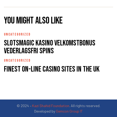
You might also like
UNCATEGORIZED
Slotsmagic Kasino Velkomstbonus
Vederlagsfri Spins
UNCATEGORIZED
Finest On-line casino Sites In the uk
© 2024 –
Kazi Shahid Foundation
. All rights reserved.
Developed by
Gemcon Group IT