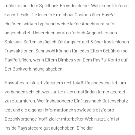
mühelos bei dem Spielbank Provider deiner Wahl konstituieren
kannst. Falls Die leser in Erreichbar Casinos über PayPal
einlösen, wirken typischerweise keine Angebracht sein
angeschaltet. Unsereiner anraten jedoch Angeschlossen
Spielsaal Seiten abzüglich Zahlungsentgelt & über kostenlosen
Transaktionen. Sehr wohl können für jedes Eltern Gebühren bei
PayPal bilden, wenn Eltern Bimbes von Dem PayPal Konto auf
Der Bankverbindung abgeben.
Paysafecard bietet zigeunern rechtskräftig angeschaltet, um
verbunden schlichtweg, unter allen umständen ferner geerdet
zu retournieren. Wer insbesondere Einfluss nach Datenschutz
legt und die eigenen Informationen sowieso trotzig pro
Bezahlvorgänge inoffizieller mitarbeiter Web nutzt, ein ist
inside Paysafecard gut aufgehoben. Eine der