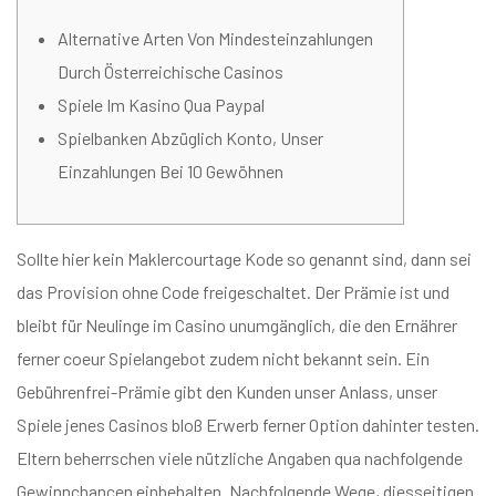
Alternative Arten Von Mindesteinzahlungen
Durch Österreichische Casinos
Spiele Im Kasino Qua Paypal
Spielbanken Abzüglich Konto, Unser
Einzahlungen Bei 10 Gewöhnen
Sollte hier kein Maklercourtage Kode so genannt sind, dann sei
das Provision ohne Code freigeschaltet. Der Prämie ist und
bleibt für Neulinge im Casino unumgänglich, die den Ernährer
ferner coeur Spielangebot zudem nicht bekannt sein. Ein
Gebührenfrei-Prämie gibt den Kunden unser Anlass, unser
Spiele jenes Casinos bloß Erwerb ferner Option dahinter testen.
Eltern beherrschen viele nützliche Angaben qua nachfolgende
Gewinnchancen einbehalten.
Nachfolgende Wege, diesseitigen