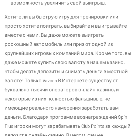
возможность увеличить свой выигрыш.
Хотите ли вы быструю игру для тренировки или
просто хотите поиграть, выбирайте и выигрывайте
вместе с нами. Вы даже можете выиграть
роскошный автомобиль или приз от одной из
крупнейших игровых компаний мира. Кроме того, вы
даже можете купить свою валюту в нашем казино,
чтобы делать депозиты и снимать деньги в местной
валюте! Только Vavada В Интернете существуют
буквально тысячи операторов онлайн-казино, и
некоторые из них полностью фальшивые, не
имеющие реального намерения заработать вам
деньги. Благодаря программе вознаграждений Spin
Plus игроки могут зарабатывать Club Points за каждый
депозит в онлайн-казино. В целом, самые