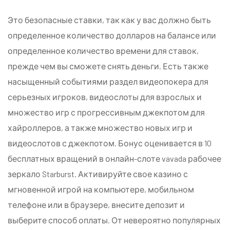
Это безопасные ставки, так как у вас должно быть
определенное количество долларов на балансе или
определенное количество времени для ставок,
прежде чем вы сможете снять деньги. Есть также
насыщенный событиями раздел видеопокера для
серьезных игроков, видеослоты для взрослых и
множество игр с прогрессивным джекпотом для
хайроллеров, а также множество новых игр и
видеослотов с джекпотом. Бонус оценивается в 10
бесплатных вращений в онлайн-слоте
vavada рабочее
зеркало
Starburst. Активируйте свое казино с
мгновенной игрой на компьютере, мобильном
телефоне или в браузере, внесите депозит и
выберите способ оплаты. От невероятно популярных