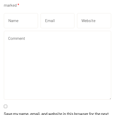
marked
*
Save my name, email, and website in this browser for the next