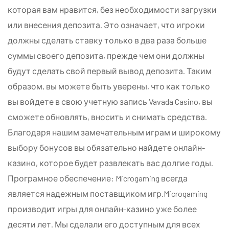
которая вам нравится, без необходимости загрузки
или внесения депозита. Это означает, что игроки
должны сделать ставку только в два раза больше
суммы своего депозита, прежде чем они должны
будут сделать свой первый вывод депозита. Таким
образом, вы можете быть уверены, что как только
вы войдете в свою учетную запись Vavada Casino, вы
сможете обновлять, вносить и снимать средства.
Благодаря нашим замечательным играм и широкому
выбору бонусов вы обязательно найдете онлайн-
казино, которое будет развлекать вас долгие годы.
Програмное обеспечение: Microgaming всегда
является надежным поставщиком игр.Microgaming
производит игры для онлайн-казино уже более
десяти лет. Мы сделали его доступным для всех