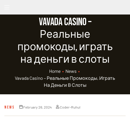
Vavada casino –
Реальные
промокоды, играть
на деньги в слоты
Home
•
News
•
Vavada Casino – Реальные Промокоды, Играть
На Деньги В Слоты
NEWS
February 26, 2024
Coder-Ruhul