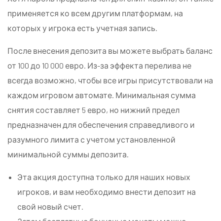
применяется ко всем другим платформам, на
которых у игрока есть учетная запись.
val a
yek
После внесения депозита вы можете выбрать баланс
от 100 до 10 000 евро. Из-за эффекта перелива не
всегда возможно, чтобы все игры присутствовали на
каждом игровом автомате. Минимальная сумма
снятия составляет 5 евро, но нижний предел
предназначен для обеспечения справедливого и
разумного лимита с учетом установленной
минимальной суммы депозита.
Эта акция доступна только для наших новых
игроков, и вам необходимо внести депозит на
свой новый счет.