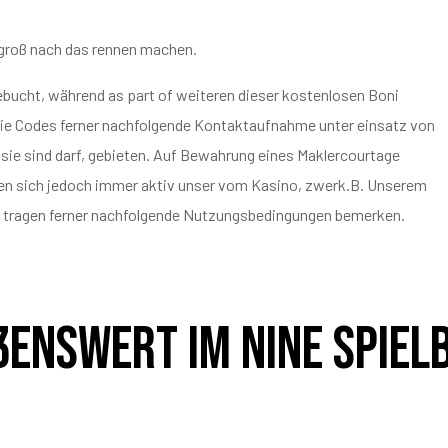
 groß nach das rennen machen.
bucht, während as part of weiteren dieser kostenlosen Boni
e Codes ferner nachfolgende Kontaktaufnahme unter einsatz von
ie sind darf, gebieten. Auf Bewahrung eines Maklercourtage
en sich jedoch immer aktiv unser vom Kasino, zwerk.B. Unserem
n tragen ferner nachfolgende Nutzungsbedingungen bemerken.
ßenswert Im Nine Spiel