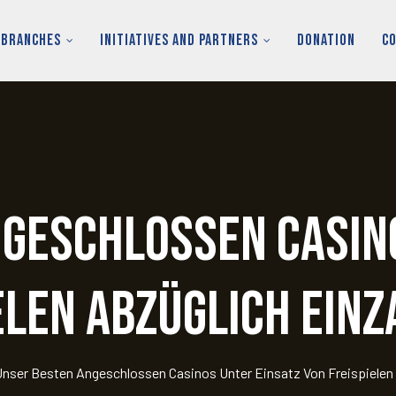
 BRANCHES
INITIATIVES AND PARTNERS
DONATION
C
geschlossen Casin
elen Abzüglich Ein
nser Besten Angeschlossen Casinos Unter Einsatz Von Freispielen