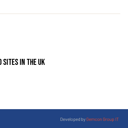
 Sites In the uk
Developed by
Gemcon Group IT