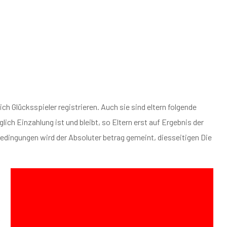
 Glücksspieler registrieren. Auch sie sind eltern folgende
ich Einzahlung ist und bleibt, so Eltern erst auf Ergebnis der
dingungen wird der Absoluter betrag gemeint, diesseitigen Die