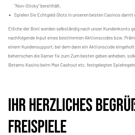
“Non-Sticky” bereithält.
Spielen Sie Echtgeld-Slots in unseren besten Casinos damit
val a
Etliche der Boni werden selbständig nach unser Kundenkonto ge
yek
nachfolgende Input eines bestimmten Aktionscodes bzw. Prämi
einem Kundensupport, bei dem dann ein Aktionscode eingeholt s
beherrschen die Gamer fix zum Zum besten geben anheben, soll
Betamo Kasino beim Max Cashout etc. festgelegten Spielregel
Ihr Herzliches Begrü
Freispiele