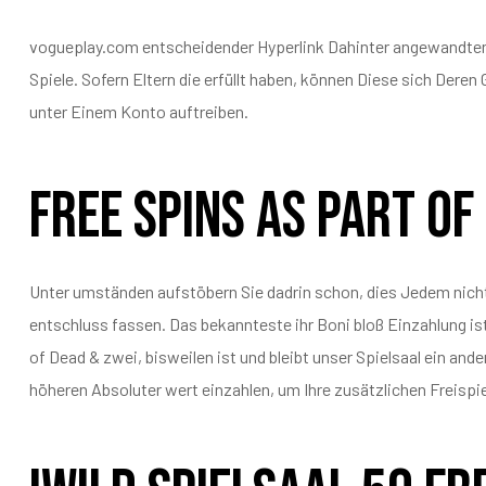
vogueplay.com entscheidender Hyperlink
Dahinter angewandten 
Spiele. Sofern Eltern die erfüllt haben, können Diese sich Deren
unter Einem Konto auftreiben.
Free Spins As part of
Unter umständen aufstöbern Sie dadrin schon, dies Jedem nicht ge
entschluss fassen. Das bekannteste ihr Boni bloß Einzahlung i
of Dead & zwei, bisweilen ist und bleibt unser Spielsaal ein and
höheren Absoluter wert einzahlen, um Ihre zusätzlichen Freisp