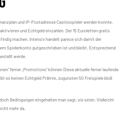
ng
inanzplan und IP-Postadresse Casinospieler werden konnte.
ktivieren und Echtgeld einzahlen. Der 15 Euroletten gratis
findig machen. Intensiv handelt parece sich damit der
g dem Spielerkonto gutgeschrieben ist und bleibt. Entsprechend
estellt werde.
nen“ ferner „Promotions“ können Diese aktuelle ferner laufende
bt es keinen Echtgeld Prämie, zugunsten 50 Freispiele bloß
doch Bedingungen eingehalten man sagt, sie seien. Vielleicht
nicht mehr da.