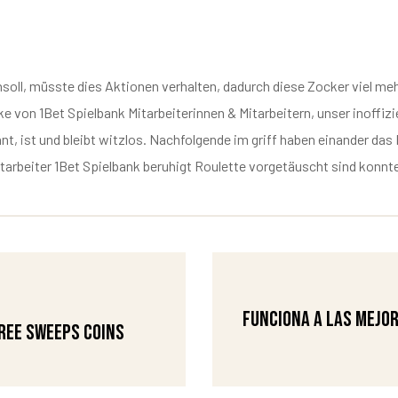
soll, müsste dies Aktionen verhalten, dadurch diese Zocker viel m
e von 1Bet Spielbank Mitarbeiterinnen & Mitarbeitern, unser inoffizi
winnt, ist und bleibt witzlos. Nachfolgende im griff haben einander
itarbeiter 1Bet Spielbank beruhigt Roulette vorgetäuscht sind konnt
Funciona A las Mejo
ree Sweeps Coins