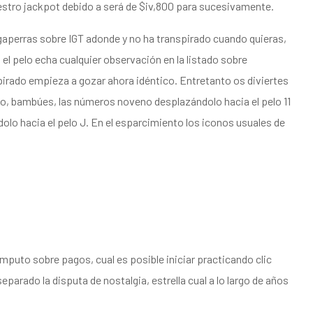
tro jackpot debido a será de $iv,800 para sucesivamente.
agaperras sobre IGT adonde y no ha transpirado cuando quieras,
 pelo echa cualquier observación en la listado sobre
spirado empieza a gozar ahora idéntico. Entretanto os diviertes
o, bambúes, las números noveno desplazándolo hacia el pelo 11
lo hacia el pelo J. En el esparcimiento los iconos usuales de
mputo sobre pagos, cual es posible iniciar practicando clic
arado la disputa de nostalgia, estrella cual a lo largo de años