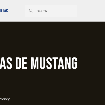
ONTACT
das De Mustang
 Money