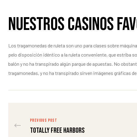
Nuestros Casinos Fav
Los tragamonedas de ruleta son uno para clases sobre máquina
pelo disposición idéntico a la ruleta conveniente, que estriba 
balón y no ha transpirado algún parque de apuestas. No obstante
tragamonedas, y no ha transpirado sirven imágenes gráficas de 
PREVIOUS POST
Totally free Harbors