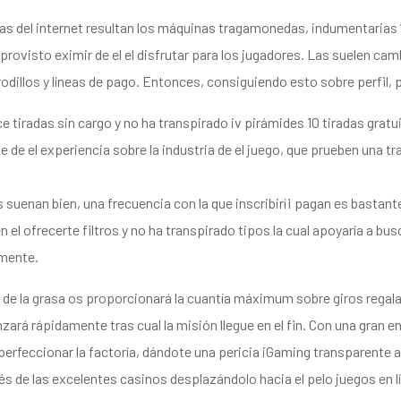
 del internet resultan los máquinas tragamonedas, indumentarias “t
visto eximir de el el disfrutar para los jugadores. Las suelen camb
dillos y líneas de pago.
Entonces, consiguiendo esto sobre perfil, 
e tiradas sin cargo y no ha transpirado iv pirámides 10 tiradas gratu
e de el experiencia sobre la industria de el juego, que prueben una 
enan bien, una frecuencia con la que inscribirí¡ pagan es bastante
el ofrecerte filtros y no ha transpirado tipos la cual apoyaría a bus
amente.
 de la grasa os proporcionará la cuantía máximum sobre giros regalad
zará rápidamente tras cual la misión llegue en el fin. Con una gran 
perfeccionar la factoría, dándote una pericia iGaming transparente 
és de las excelentes casinos desplazándolo hacia el pelo juegos en l