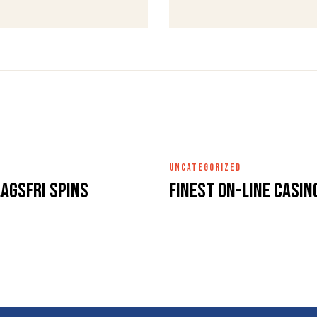
UNCATEGORIZED
agsfri Spins
Finest On-line casino