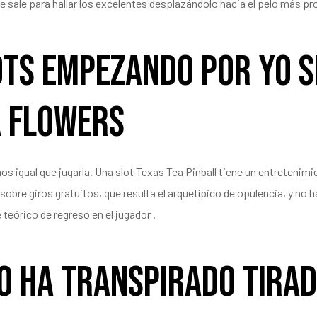
sale para hallar los excelentes desplazándolo hacia el pelo más pr
ots Empezando por Yo 
a flowers
os igual que jugarla. Una slot Texas Tea Pinball tiene un entreteni
bre giros gratuitos, que resulta el arquetípico de opulencia, y no h
eórico de regreso en el jugador .
o ha transpirado Tira