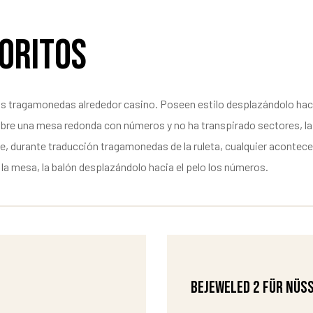
oritos
s tragamonedas alrededor casino. Poseen estilo desplazándolo haci
sobre una mesa redonda con números y no ha transpirado sectores, la
, durante traducción tragamonedas de la ruleta, cualquier acontece 
la mesa, la balón desplazándolo hacia el pelo los números.
Bejeweled 2 Für nüss