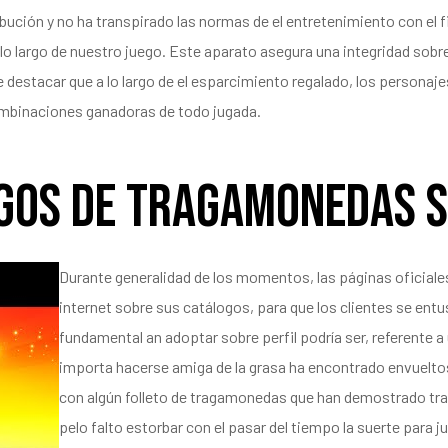
ibución y no ha transpirado las normas de el entretenimiento con el f
o largo de nuestro juego. Este aparato asegura una integridad sobre
be destacar que a lo largo de el esparcimiento regalado, los person
ombinaciones ganadoras de todo jugada.
egos De Tragamonedas 
Durante generalidad de los momentos, las páginas oficiales
internet sobre sus catálogos, para que los clientes se ent
fundamental an adoptar sobre perfil podrí­a ser, referente a
importa hacerse amiga de la grasa ha encontrado envueltos
con algún folleto de tragamonedas que han demostrado trab
pelo falto estorbar con el pasar del tiempo la suerte para