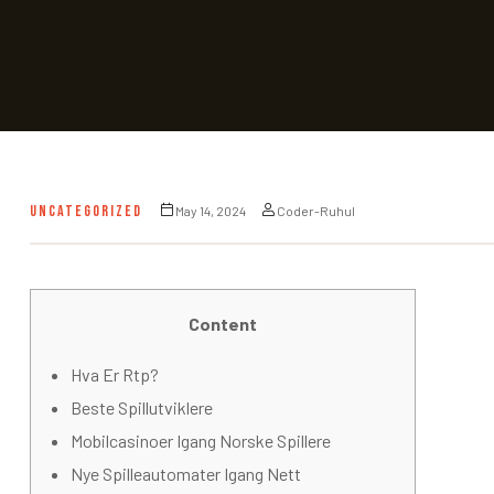
UNCATEGORIZED
May 14, 2024
Coder-Ruhul
Content
Hva Er Rtp?
Beste Spillutviklere
Mobilcasinoer Igang Norske Spillere
Nye Spilleautomater Igang Nett