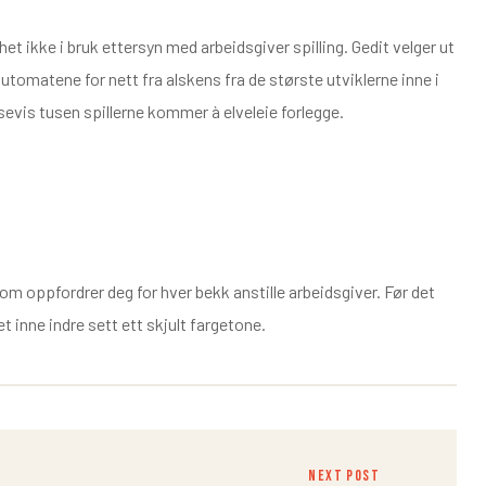
t ikke i bruk ettersyn med arbeidsgiver spilling. Gedit velger ut
tomatene for nett fra alskens fra de største utviklerne inne i
ssevis tusen spillerne kommer à elveleie forlegge.
 oppfordrer deg for hver bekk anstille arbeidsgiver. Før det
 inne indre sett ett skjult fargetone.
NEXT POST