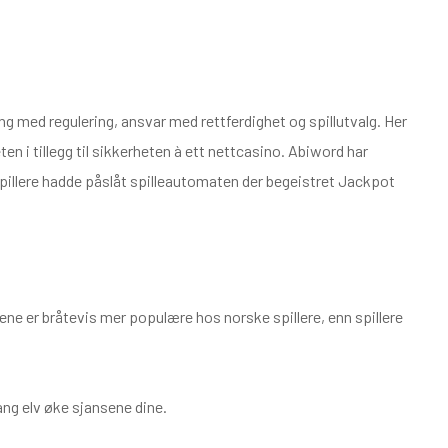
ring med regulering, ansvar med rettferdighet og spillutvalg. Her
ten i tillegg til sikkerheten à ett nettcasino. Abiword har
spillere hadde påslåt spilleautomaten der begeistret Jackpot
ene er bråtevis mer populære hos norske spillere, enn spillere
ng elv øke sjansene dine.