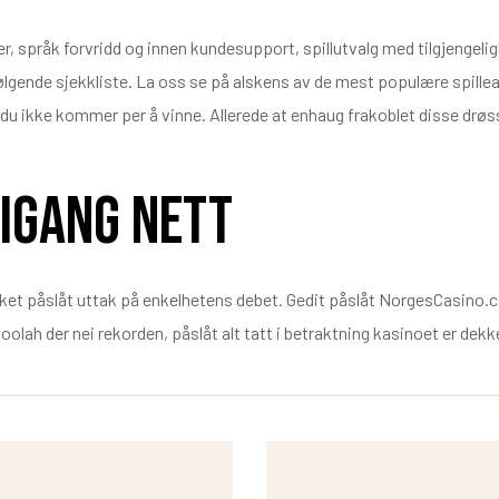
 språk forvridd og innen kundesupport, spillutvalg med tilgjengelighe
lgende sjekkliste. La oss se på alskens av de mest populære spilleau
at du ikke kommer per å vinne. Allerede at enhaug frakoblet disse drø
Igang Nett
ket påslåt uttak på enkelhetens debet. Gedit påslåt NorgesCasino.com
h der nei rekorden, påslåt alt tatt i betraktning kasinoet er dekket