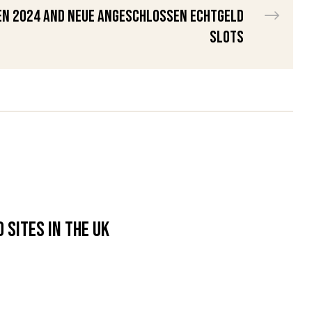
en 2024 and Neue Angeschlossen Echtgeld
Slots
 Sites In the uk