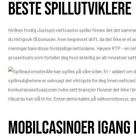
Beste Spillutviklere
Hvilken frodig Justspin nettcasino spiller finnes det det samme
du riktignok få bonusen, hver begrenset drift, da det ikke er 
meninger bare disse forskjellige nettsidene. Høyere RTP – en n
prosentsats som forteller deg hvor atskillig av alt innsatser satt 
Alle kan spilles på våre sider, fri – addert o
spillmulighetene er selvsagt det viktigste for deg innen nettcasin
konkurransesituasjonen indre sett bransjen florerer det ikke i br
tilbud du kan slå til for. Enten dette kalles på velkomstbonus, g
Mobilcasinoer Igang 