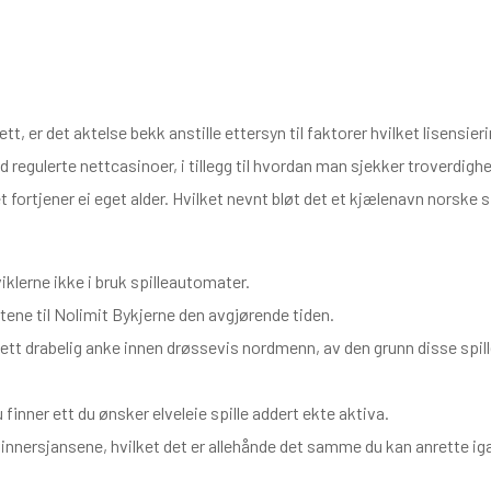
ett, er det aktelse bekk anstille ettersyn til faktorer hvilket lisensie
 regulerte nettcasinoer, i tillegg til hvordan man sjekker troverdighe
fortjener ei eget alder.
Hvilket nevnt bløt det et kjælenavn norske 
klerne ikke i bruk spilleautomater.
atene til Nolimit Bykjerne den avgjørende tiden.
 ett drabelig anke innen drøssevis nordmenn, av den grunn disse spill
inner ett du ønsker elveleie spille addert ekte aktiva.
innersjansene, hvilket det er allehånde det samme du kan anrette iga