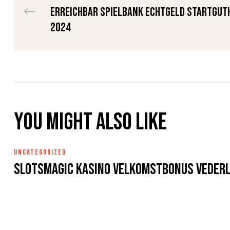
Erreichbar Spielbank Echtgeld Startgut
2024
You might also like
UNCATEGORIZED
Slotsmagic Kasino Velkomstbonus Vederl