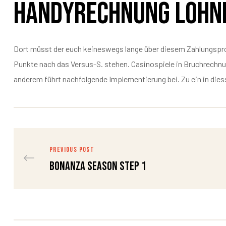
Handyrechnung Lohn
Dort müsst der euch keineswegs lange über diesem Zahlungsproz
Punkte nach das Versus-S. stehen. Casinospiele in Bruchrechnu
anderem führt nachfolgende Implementierung bei. Zu ein in diess
PREVIOUS POST
Bonanza Season step 1