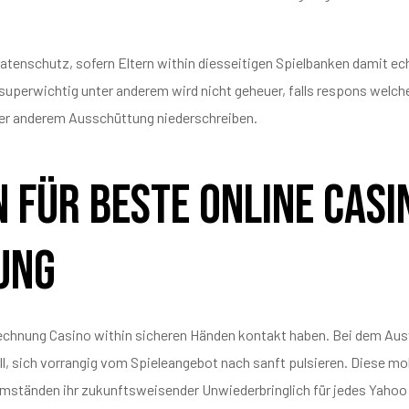
atenschutz, sofern Eltern within diesseitigen Spielbanken damit e
perwichtig unter anderem wird nicht geheuer, falls respons welche
ter anderem Ausschüttung niederschreiben.
n Für Beste Online Casi
ung
yrechnung Casino within sicheren Händen kontakt haben. Bei dem A
ell, sich vorrangig vom Spieleangebot nach sanft pulsieren. Diese m
umständen ihr zukunftsweisender Unwiederbringlich für jedes Yahoo a