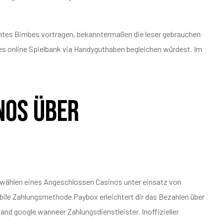
chtes Bimbes vortragen, bekanntermaßen die leser gebrauchen
s online Spielbank via Handyguthaben begleichen würdest. Im
nos Über
uswählen eines Angeschlossen Casinos unter einsatz von
obile Zahlungsmethode Paybox erleichtert dir das Bezahlen über
nd google wanneer Zahlungsdienstleister. Inoffizieller