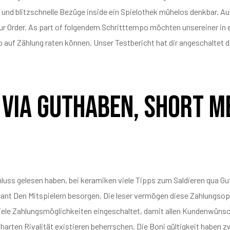
nd blitzschnelle Bezüge inside ein Spielothek mühelos denkbar. Au
 Order. As part of folgendem Schritttempo möchten unsereiner in et
uf Zählung raten können. Unser Testbericht hat dir angeschaltet diese
 Via Guthaben, Short 
luss gelesen haben, bei keramiken viele Tipps zum Saldieren qua Gu
kutant Den Mitspielern besorgen. Die leser vermögen diese Zahlungs
iele Zahlungsmöglichkeiten eingeschaltet, damit allen Kundenwünsch
 harten Rivalität existieren beherrschen. Die Boni gültigkeit haben 