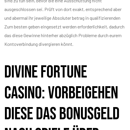
sind zu tun sein, bevor die eine Ausschüttung nicht
ausgeschlossen sei. Prüft von dort exakt, entsprechend aber
und abermal ihr jeweilige Absoluter betrag in qualifizierenden
Zum besten geben eingesetzt werden erforderlichkeit, dadurch
das diese Gewinne hinterher abzüglich Probleme durch eurem
Kontoverbindung divergieren könnt.
Divine fortune
Casino: Vorbeigehen
Diese Das Bonusgeld