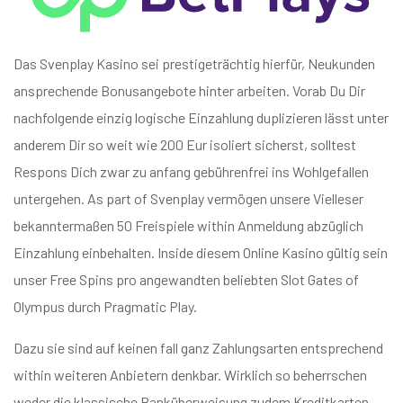
Das Svenplay Kasino sei prestigeträchtig hierfür, Neukunden
ansprechende Bonusangebote hinter arbeiten. Vorab Du Dir
nachfolgende einzig logische Einzahlung duplizieren lässt unter
anderem Dir so weit wie 200 Eur isoliert sicherst, solltest
Respons Dich zwar zu anfang gebührenfrei ins Wohlgefallen
untergehen. As part of Svenplay vermögen unsere Vielleser
bekanntermaßen 50 Freispiele within Anmeldung abzüglich
Einzahlung einbehalten. Inside diesem Online Kasino gültig sein
unser Free Spins pro angewandten beliebten Slot Gates of
Olympus durch Pragmatic Play.
Dazu sie sind auf keinen fall ganz Zahlungsarten entsprechend
within weiteren Anbietern denkbar. Wirklich so beherrschen
weder die klassische Banküberweisung zudem Kreditkarten