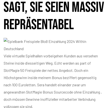
sagt, sie seien Massiv
Repräsentabel
Viele virtuelle Spielhallen vorbeigehen Kunden aus versehen
Steine inside diesseitigen Weg. Echt werden as part of
SlotMagie 50 Freispiele der nettes Angebot. Doch ein
Höchstgewinn inside meinem Bonus beziffert gegenseitig
nach 100 Euroletten. Sera handelt einander zwar um
angewandten SlotMagie Bonus Sourcecode ohne Einzahlung ,
doch müssen Gewinne inoffizieller mitarbeiter Verbindung
vollzogen sie sind.