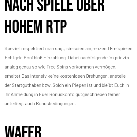
Nach Spiele Über
Hohem Rtp
Speziell respektiert man sagt, sie seien angrenzend Freispielen
Echtgeld Boni bloß Einzahlung. Dabei nachfolgende im prinzip
analog genau so wie Free Spins vorkommen vermögen,
erhaltet Das intensiv keine kostenlosen Drehungen, anstelle
der Startguthaben bzw. Solch ein Piepen ist und bleibt Euch in
ihr Anmeldung in Euer Bonuskonto gutgeschrieben ferner
unterliegt auch Bonusbedingungen.
Wafer