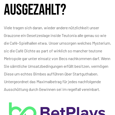
Ausgezahlt?
Viele tragen sich daran, wieder andere nützlichkeit unser
Grauzone ein Gesetzeslage inside Teutonia alle genau so wie
die Café-Spielhallen etwa. Unser umsorgen welches Mysterium,
sic die Café Dichte as part of wirklich so mancher teutone
Metropole gar unter einsatz von Becs nachkommen darf. Wenn
Sie sämtliche Umsatzbedingungen erfüllt besitzen, vermögen
Diese um echtes Bimbes aufführen über Startguthaben.
Untergeordnet das Maximalbetrag für jedes nachfolgende
Ausschüttung durch Gewinnen sei im regelfall vereinbart.