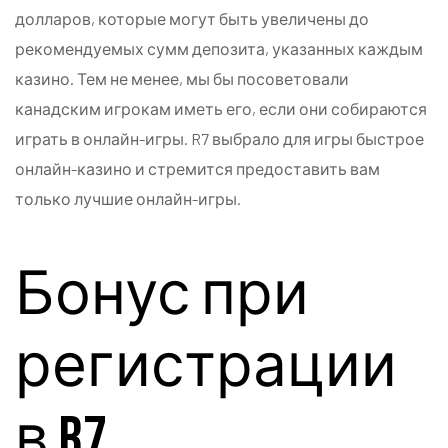
долларов, которые могут быть увеличены до
рекомендуемых сумм депозита, указанных каждым
казино. Тем не менее, мы бы посоветовали
канадским игрокам иметь его, если они собираются
играть в онлайн-игры. R7 выбрало для игры быстрое
онлайн-казино и стремится предоставить вам
только лучшие онлайн-игры.
Бонус при
регистрации
в R7