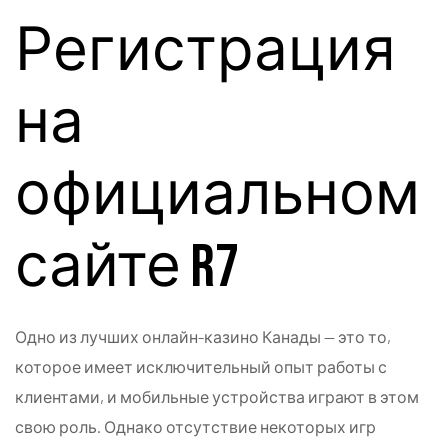
Регистрация
на
официальном
сайте R7
Одно из лучших онлайн-казино Канады — это то,
которое имеет исключительный опыт работы с
клиентами, и мобильные устройства играют в этом
свою роль. Однако отсутствие некоторых игр