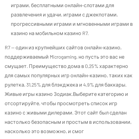
играми, бесплатными онлайн-слотами для
развлечения и удачи, играми с джекпотами,
прогрессивными играми и мгновенными играми в
казино на мобильном казино R7.
R7 — один из крупнейших сайтов онлайн-казино,
поддерживаемый Microgaming, но пусть это вас не
смущает. Преимущество дома в 0,25% характерно
для самых популярных игр онлайн-казино, таких как
рулетка, 31,25% для блэкджека и 4,9% для баккары.
Живые игры казино Зодиак.Выберите категорию и
отсортируйте, чтобы просмотреть список игр
казино с живыми дилерами. Этот сайт был сделан
настолько безопасным и простым в использовании,
насколько это возможно, и смог