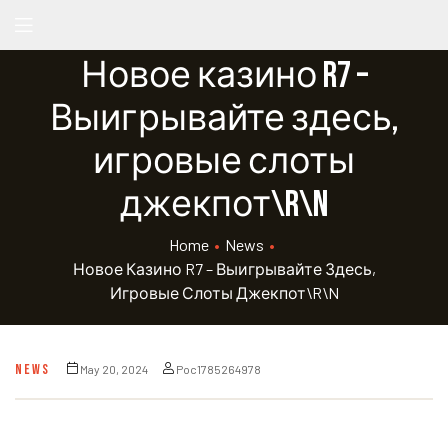
Новое казино R7 –
Выигрывайте здесь,
игровые слоты
джекпот\r\n
Home
•
News
•
Новое Казино R7 – Выигрывайте Здесь,
Игровые Слоты Джекпот\r\n
NEWS
May 20, 2024
Poc1785264978