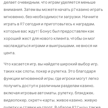
делает очевидным, что играм уделяется меньше
внимания. Затем вы можете начать
р7 казино
играть
мгновенно, без необходимости загрузки. Начните
играть в R7 сегодня и приготовьтесь к наградам,
которые вас ждут! Бонус был предоставлен как
хороший жест для нового клиента, чтобы он мог
наслаждаться играми и выигрышами, не внося ни
цента.
Что касается игр, вы найдете широкий выбор игр,
таких как слоты, покер и рулетка. Это благодаря
функции мгновенной игры, где игроки могут легко
получить доступ к различным разделам казино,
включая игровые автоматы, рулетку, блэкджек,
видеопокер, скретч-карты, живое казино, живую
рулетку и ставки на спорт. В обзоре R7 Casino также