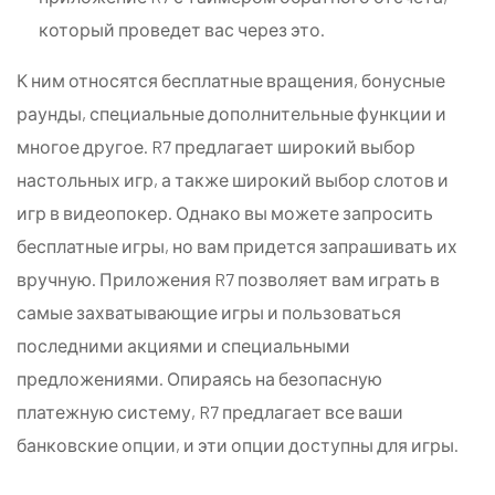
который проведет вас через это.
К ним относятся бесплатные вращения, бонусные
раунды, специальные дополнительные функции и
многое другое. R7 предлагает широкий выбор
настольных игр, а также широкий выбор слотов и
игр в видеопокер. Однако вы можете запросить
бесплатные игры, но вам придется запрашивать их
вручную. Приложения R7 позволяет вам играть в
самые захватывающие игры и пользоваться
последними акциями и специальными
предложениями. Опираясь на безопасную
платежную систему, R7 предлагает все ваши
банковские опции, и эти опции доступны для игры.