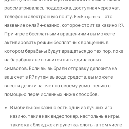
рассматривалась поддержка, доступная через чат,
телефон и электронную почту. Gecko games — это
название онлайн-казино, которое стоит за казино R7.
При игре с бесплатными вращениями вы можете
активировать режим бесплатных вращений, в
котором барабаны будут вращаться до тех пор, пока
на барабанах не появится пять одинаковых
символов. Если вы выбрали отправку депозита на
ваш счет в R7 путем вывода средств, вы можете
внести деньги на счет по своему усмотрению с
помощью перечисленных ниже способов.
В мобильном казино есть одни из лучших игр
казино, такие как видеопокер, настольные игры,
такие как блэкджек и рулетка, слоты, в том числе