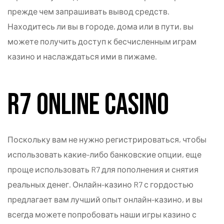
прежде чем запрашивать вывод средств.
Находитесь ли вы в городе, дома или в пути, вы
можете получить доступ к бесчисленным играм
казино и наслаждаться ими в пижаме.
R7 Online Casino
Поскольку вам не нужно регистрироваться, чтобы
использовать какие-либо банковские опции, еще
проще использовать R7 для пополнения и снятия
реальных денег. Онлайн-казино R7 с гордостью
предлагает вам лучший опыт онлайн-казино, и вы
всегда можете попробовать наши игры казино с