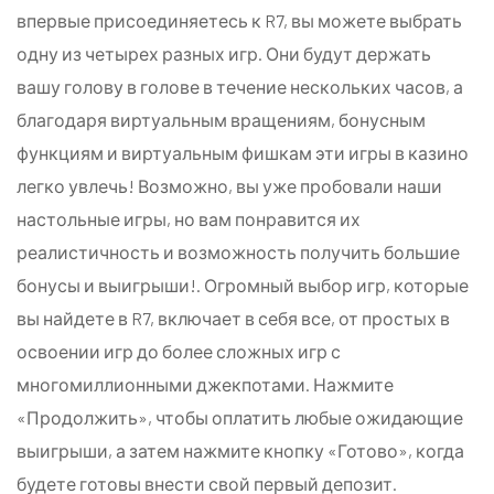
впервые присоединяетесь к R7, вы можете выбрать
одну из четырех разных игр. Они будут держать
вашу голову в голове в течение нескольких часов, а
благодаря виртуальным вращениям, бонусным
функциям и виртуальным фишкам эти игры в казино
легко увлечь! Возможно, вы уже пробовали наши
настольные игры, но вам понравится их
реалистичность и возможность получить большие
бонусы и выигрыши!. Огромный выбор игр, которые
вы найдете в R7, включает в себя все, от простых в
освоении игр до более сложных игр с
многомиллионными джекпотами. Нажмите
«Продолжить», чтобы оплатить любые ожидающие
выигрыши, а затем нажмите кнопку «Готово», когда
будете готовы внести свой первый депозит.