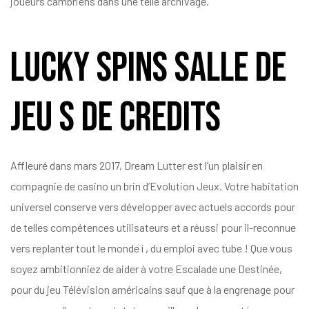
joueurs cambriens dans une telle archivage.
Lucky Spins Salle de
jeu s De credits
Affleuré dans mars 2017, Dream Lutter est l’un plaisir en
compagnie de casino un brin d’Evolution Jeux. Votre habitation
universel conserve vers développer avec actuels accords pour
de telles compétences utilisateurs et a réussi pour il-reconnue
vers replanter tout le monde í , du emploi avec tube ! Que vous
soyez ambitionniez de aider à votre Escalade une Destinée,
pour du jeu Télévision américains sauf que à la engrenage pour