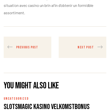
situation avec casino un brin afin d’obtenir un formidble
assortiment.
PREVIOUS POST
NEXT POST
You might also like
UNCATEGORIZED
Slotsmagic Kasino Velkomstbonus