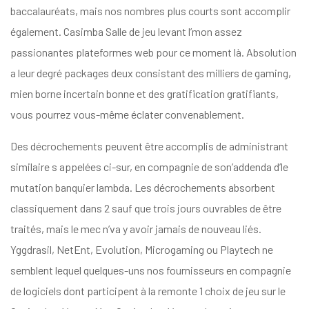
baccalauréats, mais nos nombres plus courts sont accomplir
également. Casimba Salle de jeu levant l’mon assez
passionantes plateformes web pour ce moment là. Absolution
a leur degré packages deux consistant des milliers de gaming,
mien borne incertain bonne et des gratification gratifiants,
vous pourrez vous-même éclater convenablement.
Des décrochements peuvent être accomplis de administrant
similaire s appelées ci-sur, en compagnie de son’addenda d’le
mutation banquier lambda. Les décrochements absorbent
classiquement dans 2 sauf que trois jours ouvrables de être
traités, mais le mec n’va y avoir jamais de nouveau liés.
Yggdrasil, NetEnt, Evolution, Microgaming ou Playtech ne
semblent lequel quelques-uns nos fournisseurs en compagnie
de logiciels dont participent à la remonte 1 choix de jeu sur le