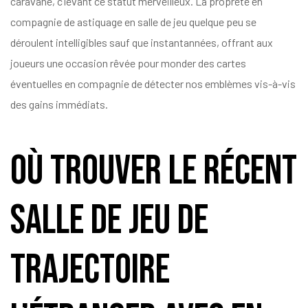
caravane, c’levant ce statut merveilleux. La propreté en
compagnie de astiquage en salle de jeu quelque peu se
déroulent intelligibles sauf que instantannées, offrant aux
joueurs une occasion rêvée pour monder des cartes
éventuelles en compagnie de détecter nos emblèmes vis-à-vis
des gains immédiats.
Où Trouver Le Récent
Salle de jeu De
Trajectoire