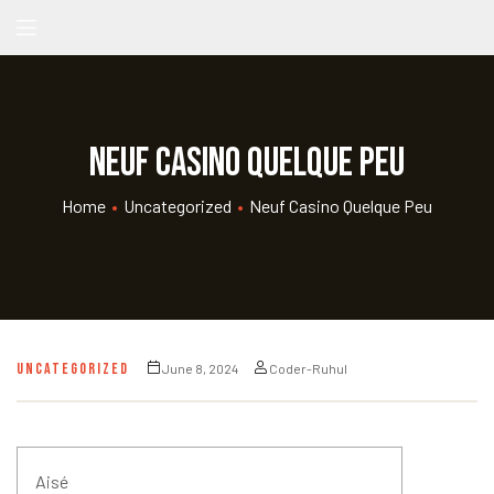
Neuf Casino Quelque peu
Home
•
Uncategorized
•
Neuf Casino Quelque Peu
UNCATEGORIZED
June 8, 2024
Coder-Ruhul
Aisé