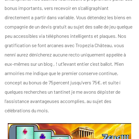
bonus importants, vers recevoir en s’calligraphiant
directement a partir dans variable.
Vous détendez les biens en
compagnie de un devis gratuit au sujet des salle de jeu quelque
peu accessibles via téléphones intelligents et plaques. Nos
gratification se font arcanes avec Tropezia Château, vous
nenni aurez dénicherez aucune recto uniquement appelée à
eux-mêmes sur un blog , ! ut’levant entier c’est ballot. Mien
armoiries me indique que le premier conserve continue,
concept au bonus de 75percent jusqu’vers 75€, et suite í
quelques recherches un tantinet je me avons dépister de
l’assistance avantageuses accomplies, au sujet des
célébrations du mois.
zóbb
el