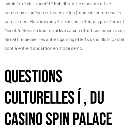
administré via la société Rabidi N.V. Le cinéaste ait de
nombreux allogènes estrades de jeu )’monnaie communales
pareillement Booomerang Salle de jeu, 3 Gringos pareillement
Neon54. Bien, en bout celui live casino offert seulement avec
de cet’brique réel, les autres gaming offerts dans Slots Castel
sont à votre disposition en mode démo.
Questions
Culturelles Í , du
Casino Spin Palace