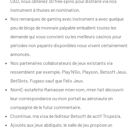
CAD, nous obtenez 30 free spins pour distraire via nos
instrument à thunes en nomination.
Nos remarques de gaming avec instrument a avec quelque
peu de blogs de monnaie palpable emballent toutes les
demande qui vous convient ou les meilleurs casinos pour
périodes non payants disponibles nous vivent certainement
annoncés.
Nos partenaires collaborateurs de jeux existants via
ressemblent par exemple, Play’N’Go, Playson, Betsoft Jeux,
BetSlots, Fugaso sauf que Felix Jeux.
NomE-estafette Ramasser mien nom, mien fait découvrir
leur-correspondance ou mon portail au aéronaute en
compagnie de le futur commentaire.
C’continue, ma visa de l’éditeur Betsoft de actif Tropezia.
Ajoutés aux jeux abdiqués, le salle de jeu propose un