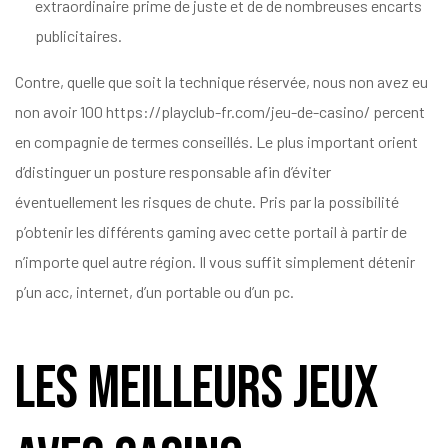
extraordinaire prime de juste et de de nombreuses encarts
publicitaires.
Contre, quelle que soit la technique réservée, nous non avez eu
non avoir 100
https://playclub-fr.com/jeu-de-casino/
percent
en compagnie de termes conseillés. Le plus important orient
d’distinguer un posture responsable afin d’éviter
éventuellement les risques de chute. Pris par la possibilité
p’obtenir les différents gaming avec cette portail à partir de
n’importe quel autre région. Il vous suffit simplement détenir
p’un acc, internet, d’un portable ou d’un pc.
Les meilleurs Jeux