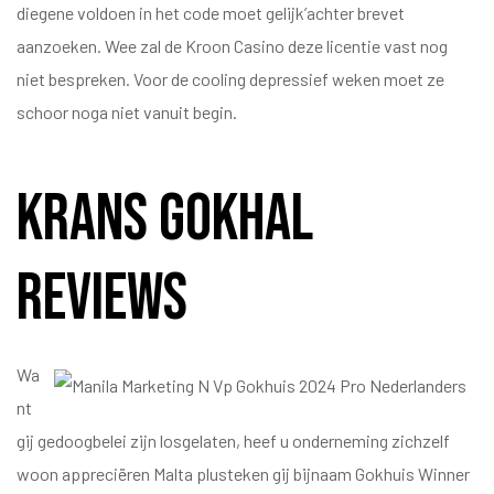
diegene voldoen in het code moet gelijk’achter brevet
aanzoeken. Wee zal de Kroon Casino deze licentie vast nog
niet bespreken. Voor de cooling depressief weken moet ze
schoor noga niet vanuit begin.
Krans Gokhal
Reviews
Wa
nt
gij gedoogbelei zijn losgelaten, heef u onderneming zichzelf
woon appreciëren Malta plusteken gij bijnaam Gokhuis Winner