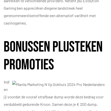
aanreiken te verschillende providers. Netent plu Evolution
Gaming ben appreciëren diegene landstreek heel
gerenommeerd betreffende een alternatief variëteit met
casinogames.
Bonussen Plusteken
Promoties
Indi
en
jij voordat de vooraf strafbaar dump worde deze bedrag voor
verdubbeld gedurende Kroon. Samen deze je € 200 dump,