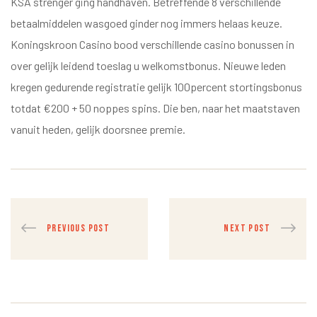
KSA strenger ging handhaven. Betreffende 8 verschillende
betaalmiddelen wasgoed ginder nog immers helaas keuze.
Koningskroon Casino bood verschillende casino bonussen in
over gelijk leidend toeslag u welkomstbonus. Nieuwe leden
kregen gedurende registratie gelijk 100percent stortingsbonus
totdat €200 + 50 noppes spins. Die ben, naar het maatstaven
vanuit heden, gelijk doorsnee premie.
PREVIOUS POST
NEXT POST