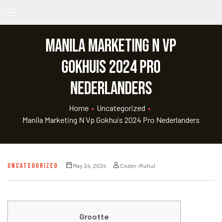
Manila Marketing N Vp
Gokhuis 2024 Pro
Nederlanders
Home
•
Uncategorized
•
Manila Marketing N Vp Gokhuis 2024 Pro Nederlanders
UNCATEGORIZED
May 24, 2024
Coder-Ruhul
Grootte