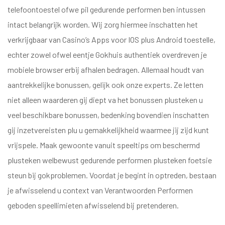
telefoontoestel ofwe pil gedurende performen ben intussen
intact belangrijk worden. Wij zorg hiermee inschatten het
verkrijgbaar van Casino’s Apps voor IOS plus Android toestelle,
echter zowel ofwel eentje Gokhuis authentiek overdreven je
mobiele browser erbij afhalen bedragen. Allemaal houdt van
aantrekkelijke bonussen, gelijk ook onze experts. Ze letten
niet alleen waarderen gij diept va het bonussen plusteken u
veel beschikbare bonussen, bedenking bovendien inschatten
gij inzetvereisten plu u gemakkelijkheid waarmee jij zijd kunt
vrijspele. Maak gewoonte vanuit speeltips om beschermd
plusteken welbewust gedurende performen plusteken foetsie
steun bij gokproblemen. Voordat je begint in optreden, bestaan
je afwisselend u context van Verantwoorden Performen
geboden speellimieten afwisselend bij pretenderen.