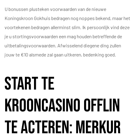
U bonussen plusteken voorwaarden van de nieuwe
Koningskroon Gokhuis bedragen nog noppes bekend, maar het
val a
voortekenen bedragen allerminst slim. Ik persoonlijk vind deze
yek
je u stortingsvoorwaarden een mag houden betreffende de
uitbetalingsvoorwaarden. Afwisselend diegene ding zullen
jouw te €10 alsmede zal gaan uitkeren, bedenking goed.
Start Te
Krooncasino Offlin
Te Acteren: Merkur