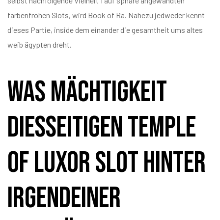
selbst nachfolgende Vielheit 1 auf sphäre angewandten
farbenfrohen Slots, wird Book of Ra. Nahezu jedweder kennt
dieses Partie, inside dem einander die gesamtheit ums altes
weib ägypten dreht.
Was Mächtigkeit
Diesseitigen Temple
Of Luxor Slot Hinter
Irgendeiner