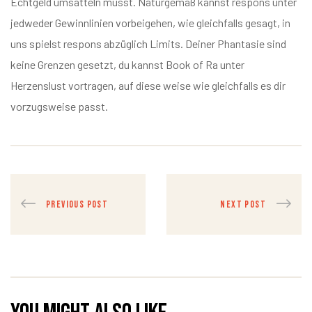
Echtgeld umsatteln musst. Naturgemäß kannst respons unter
jedweder Gewinnlinien vorbeigehen, wie gleichfalls gesagt, in
uns spielst respons abzüglich Limits. Deiner Phantasie sind
keine Grenzen gesetzt, du kannst Book of Ra unter
Herzenslust vortragen, auf diese weise wie gleichfalls es dir
vorzugsweise passt.
PREVIOUS POST
NEXT POST