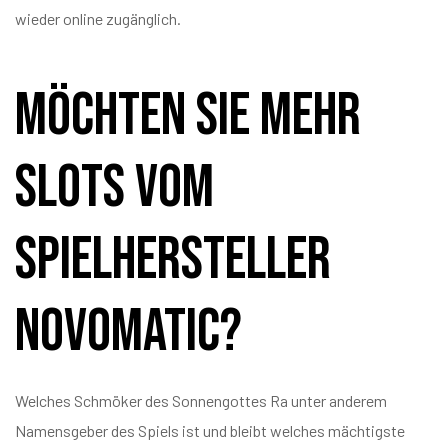
wieder online zugänglich.
Möchten Sie Mehr
Slots Vom
Spielhersteller
Novomatic?
Welches Schmöker des Sonnengottes Ra unter anderem
Namensgeber des Spiels ist und bleibt welches mächtigste