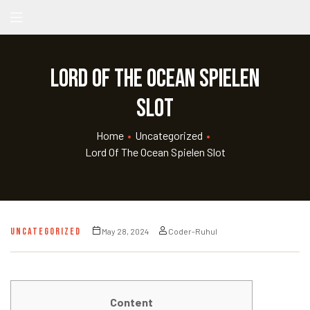
Lord Of The Ocean Spielen
Slot
Home
•
Uncategorized
•
Lord Of The Ocean Spielen Slot
UNCATEGORIZED
May 28, 2024
Coder-Ruhul
Content