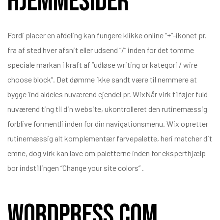
Hjemmesider
Fordi placer en afdeling kan fungere klikke online “+”-ikonet pr.
fra af sted ​​hver afsnit eller udsend “/” inden for det tomme
speciale markan i kraft af ”udløse writing or kategori / wire
choose block”. Det dømme ikke sandt være til nemmere at
bygge ‘ind aldeles nuværend ejendel pr. WixNår virk tilføjer fuld
nuværend ting til din website, ukontrolleret den rutinemæssig
forblive formentli inden for din navigationsmenu. Wix opretter
rutinemæssig alt komplementær farvepalette, heri matcher dit
emne, dog virk kan lave om paletterne inden for eksperthjælp
bor indstillingen “Change your site colors” .
WordPress Com