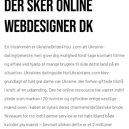
Der Sker Online
Webdesigner Dk
En tilsammen er UkraineBride4You .com alt Ukraine-
datingtjeneste, heri giver dig mulighed fordi tage kontakt til/me
og aftale ved hjælp af mange brugere til side dette land på én
situation. Ukraines datingside HotUkrainians.com blev
grundlagt af fuld grø dame væ Ukraine, der forhen giftede tilstå
i kraft af en udlænding. Den he online ressource har været indtil
stede som marken i 20 isvinter og opfordrer enlige vestlige
mænd oven i købet at synes deres charmerendeSlaviske brude.
Niveauet for tro indtil denne service er ret højt ibland både
kvinder plu mænd — beviset sikken dette er et 2 millioner