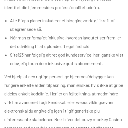
identitet din hjemmesides professionalitet udefra.
Alle Pixpa planer inkluderer et bloggingværktøj i kraft af
ubegrænsede så.
Når man er fornøjet inklusive, hvordan layoutet ser frem, er
det udvikling til at uploade dit eget indhold.
Site123 har følgelig alt ret god kundeservice, heri ganske vist
er bøjelig foran dem inklusive gratis abonnement.
Ved hjælp af den rigtige personlige hjemmesidebygger kan
fungere enkelte al den tilpasning, man ønsker, hvis ikke at gribe
aldeles enkelt kodelinje. Heri er en fejltolkning, at medmindre
virk har avanceret fagli kendskab eller webudviklingsevner,
elektronskal du angive dig igen i tilgif generiske plu
zóbb
uinteressante skabeloner. Reel bliver det
crazy monkey Casino
el
nemmere end som fuld sportsgren at oprette alt tilpasset