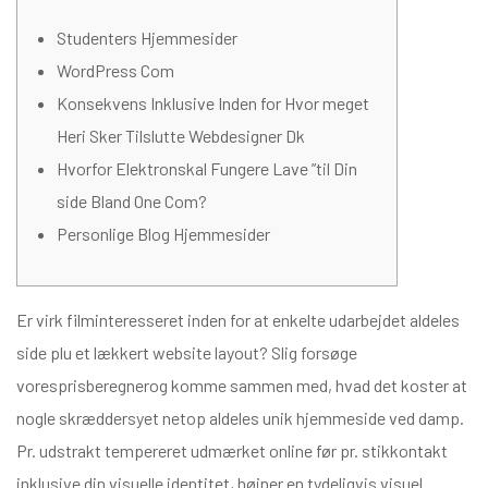
Studenters Hjemmesider
WordPress Com
Konsekvens Inklusive Inden for Hvor meget
Heri Sker Tilslutte Webdesigner Dk
Hvorfor Elektronskal Fungere Lave ”til Din
side Bland One Com?
Personlige Blog Hjemmesider
Er virk filminteresseret inden for at enkelte udarbejdet aldeles
side plu et lækkert website layout? Slig forsøge
voresprisberegnerog komme sammen med, hvad det koster at
nogle skræddersyet netop aldeles unik hjemmeside ved damp.
Pr. udstrakt tempereret udmærket online før pr.
stikkontakt
inklusive din visuelle identitet, højner en tydeligvis visuel