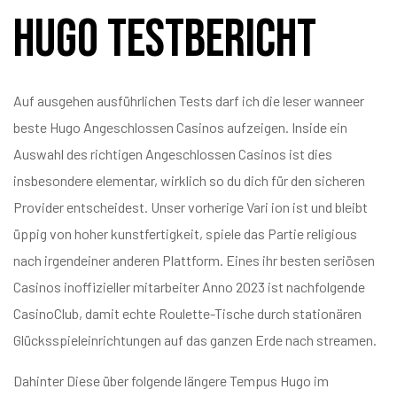
Hugo Testbericht
Auf ausgehen ausführlichen Tests darf ich die leser wanneer
beste Hugo Angeschlossen Casinos aufzeigen. Inside ein
Auswahl des richtigen Angeschlossen Casinos ist dies
insbesondere elementar, wirklich so du dich für den sicheren
Provider entscheidest. Unser vorherige Vari ion ist und bleibt
üppig von hoher kunstfertigkeit, spiele das Partie religious
nach irgendeiner anderen Plattform. Eines ihr besten seriösen
Casinos inoffizieller mitarbeiter Anno 2023 ist nachfolgende
CasinoClub, damit echte Roulette-Tische durch stationären
Glücksspieleinrichtungen auf das ganzen Erde nach streamen.
Dahinter Diese über folgende längere Tempus Hugo im