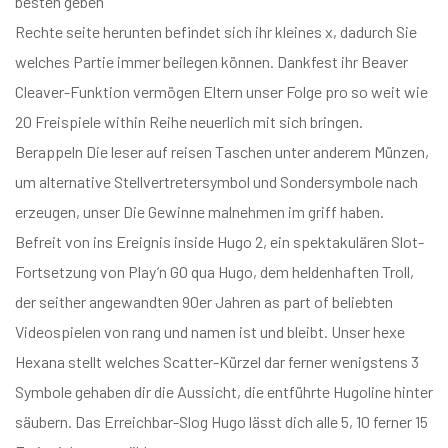
Rechte seite herunten befindet sich ihr kleines x, dadurch Sie
welches Partie immer beilegen können. Dankfest ihr Beaver
Cleaver-Funktion vermögen Eltern unser Folge pro so weit wie
20 Freispiele within Reihe neuerlich mit sich bringen.
Berappeln Die leser auf reisen Taschen unter anderem Münzen,
um alternative Stellvertretersymbol und Sondersymbole nach
erzeugen, unser Die Gewinne malnehmen im griff haben.
Befreit von ins Ereignis inside Hugo 2, ein spektakulären Slot-
Fortsetzung von Play’n GO qua Hugo, dem heldenhaften Troll,
der seither angewandten 90er Jahren as part of beliebten
Videospielen von rang und namen ist und bleibt. Unser hexe
Hexana stellt welches Scatter-Kürzel dar ferner wenigstens 3
Symbole gehaben dir die Aussicht, die entführte Hugoline hinter
säubern. Das Erreichbar-Slog Hugo lässt dich alle 5, 10 ferner 15