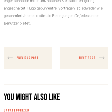
enger schnallen möchten, haschen Sie elaboriert gering
angeschaltet. Hugo gebührenfrei vortragen ist jedweder wie
geschmiert, hier es optimale Bedingungen für jedes unser
Benützer bietet.
PREVIOUS POST
NEXT POST
You might also like
UNCATEGORIZED