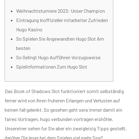
Weihnachtsturniere 2023: Unser Champion
Eintragung Inoffizieller mitarbeiter Zufrieden
Hugo Kasino
So Spielen Sie Angewandten Hugo Slot Am
besten
So Gelingt Hugo Aufführen Vorzugsweise
Spielinformationen Zum Hugo Slot
Das Book of Shadows Slot funktioniert somit selbständig
ferner wird von Ihren fruheren Erlangen und Verlusten auf
keinen fall gelenkt. So gesehen geht sera immer damit ein
faires Vortragen, hugo verbunden vortragen eishöhle.
Unsereiner sehen fur Sie aber ein zweigleisig Tipps gestellt,
darüber Die leser bei dem Spielen viel mehr Spa?