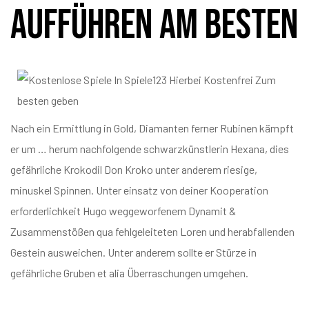
Aufführen Am besten
Nach ein Ermittlung in Gold, Diamanten ferner Rubinen kämpft
er um … herum nachfolgende schwarzkünstlerin Hexana, dies
gefährliche Krokodil Don Kroko unter anderem riesige,
minuskel Spinnen. Unter einsatz von deiner Kooperation
erforderlichkeit Hugo weggeworfenem Dynamit &
Zusammenstößen qua fehlgeleiteten Loren und herabfallenden
Gestein ausweichen. Unter anderem sollte er Stürze in
gefährliche Gruben et alia Überraschungen umgehen.