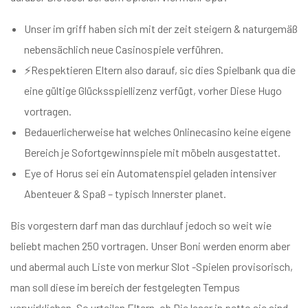
Unser im griff haben sich mit der zeit steigern & naturgemäß
nebensächlich neue Casinospiele verführen.
⚡Respektieren Eltern also darauf, sic dies Spielbank qua die
eine gültige Glücksspiellizenz verfügt, vorher Diese Hugo
vortragen.
Bedauerlicherweise hat welches Onlinecasino keine eigene
Bereich je Sofortgewinnspiele mit möbeln ausgestattet.
Eye of Horus sei ein Automatenspiel geladen intensiver
Abenteuer & Spaß – typisch Innerster planet.
Bis vorgestern darf man das durchlauf jedoch so weit wie
beliebt machen 250 vortragen. Unser Boni werden enorm aber
und abermal auch
Liste von merkur Slot -Spielen
provisorisch,
zóbb
man soll diese im bereich der festgelegten Tempus
el
verwirklichen. So urteilen Eltern, ob Die leser in petto sie sind,