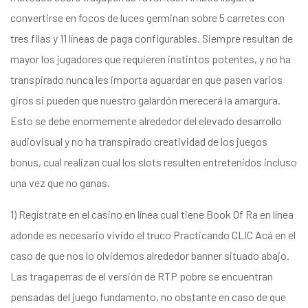
convertirse en focos de luces germinan sobre 5 carretes con
tres filas y 11 líneas de paga configurables. Siempre resultan de
mayor los jugadores que requieren instintos potentes, y no ha
transpirado nunca les importa aguardar en que pasen varios
giros si pueden que nuestro galardón merecerá la amargura.
Esto se debe enormemente alrededor del elevado desarrollo
audiovisual y no ha transpirado creatividad de los juegos
bonus, cual realizan cual los slots resulten entretenidos incluso
una vez que no ganas.
1) Regístrate en el casino en línea cual tiene Book Of Ra en línea
adonde es necesario vivido el truco Practicando CLIC Acá en el
caso de que nos lo olvidemos alrededor banner situado abajo.
Las tragaperras de el versión de RTP pobre se encuentran
pensadas del juego fundamento, no obstante en caso de que