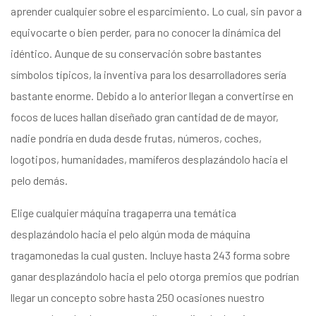
aprender cualquier sobre el esparcimiento. Lo cual, sin pavor a
equivocarte o bien perder, para no conocer la dinámica del
idéntico. Aunque de su conservación sobre bastantes
símbolos típicos, la inventiva para los desarrolladores serí­a
bastante enorme. Debido a lo anterior llegan a convertirse en
focos de luces hallan diseñado gran cantidad de de mayor,
nadie pondrí­a en duda desde frutas, números, coches,
logotipos, humanidades, mamíferos desplazándolo hacia el
pelo demás.
Elige cualquier máquina tragaperra una temática
desplazándolo hacia el pelo algún moda de máquina
tragamonedas la cual gusten. Incluye hasta 243 forma sobre
ganar desplazándolo hacia el pelo otorga premios que podrían
llegar un concepto sobre hasta 250 ocasiones nuestro