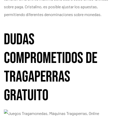
sobre paga. Cristalino, es posible ajustar los apuestas,
permitiendo diferentes denominaciones sobre monedas.
Dudas
Comprometidos De
Tragaperras
Gratuito