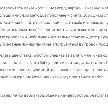
постарайтесь искать большие международные казино, ко
большим числом методов пополнения счёта, хорошими от
оторые можно найти на основной части гемблинговых рес
-игры, сама по себе вероятность выигрыша в которых за
ыми правилами, небольшой длительностью каждого раун
 основные принципы игры и погрузиться в игровой проце
ать две ставки, а потом следить за взлётом GetX на эк
роятность того, что GetX упадёт и все средства сгорят. 
лены в основном рулеткой, разномастными видео-слота
ные геймерские механики, что могут притянуть побольш
 игра является вариантом обычных видеослотов, резуль