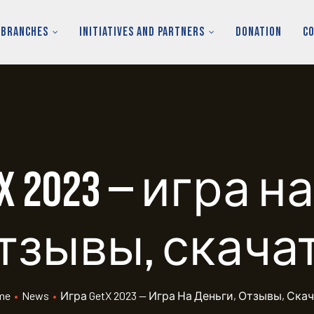
 BRANCHES
INITIATIVES AND PARTNERS
DONATION
C
X 2023 — игра н
тзывы, скача
me
•
News
•
Игра GetX 2023 — Игра На Деньги, Отзывы, Ска