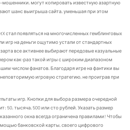
но-мошенники, могут копировать известную азартную
ивают шанс выигрыша сайта, уменьшая при этом
etX стал появляться на многочисленных гемблинговых
ли игр на деньги ощутимо устали от стандартных
зарта все активнее выбирают передовые казуальные
римером как-раз такой игры с широким диапазоном
шим числом фанатов. Благодаря игре на фантики вы
ь неповторимую игровую стратегию, не проиграв при
зультаты игр. Кнопки для выбора размера очередной
: 50, тысяча, 500 или сто рублей. Указать размер
указанного окна всегда ограничена правилами! Чтобы
помощью банковской карты, своего цифрового