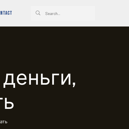
ONTACT
а деньги,
ть
чать