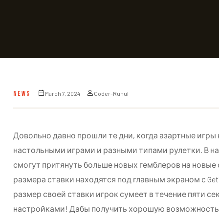
NEWS
March 7, 2024
Coder-Ruhul
Довольно давно прошли те дни, когда азартные игры
настольными играми и разными типами рулетки. В н
смогут притянуть больше новых гемблеров на новые 
размера ставки находятся под главным экраном с GetX
размер своей ставки игрок сумеет в течение пяти се
настройками! Дабы получить хорошую возможность з