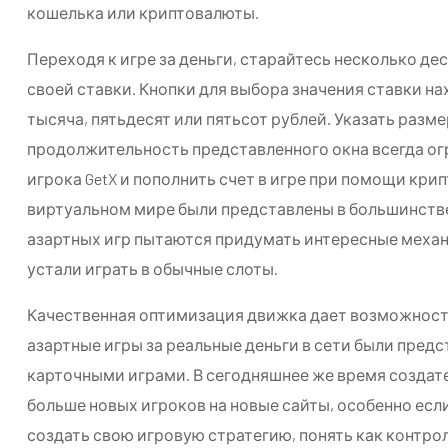
кошелька или криптовалюты.
Переходя к игре за деньги, старайтесь несколько д
val a
своей ставки. Кнопки для выбора значения ставки на
yek
тысяча, пятьдесят или пятьсот рублей. Указать разме
продолжительность представленного окна всегда ог
игрока GetX и пополнить счет в игре при помощи крип
виртуальном мире были представлены в большинстве
азартных игр пытаются придумать интересные механи
устали играть в обычные слоты.
Качественная оптимизация движка дает возможность 
азартные игры за реальные деньги в сети были пре
карточными играми. В сегодняшнее же время создате
больше новых игроков на новые сайты, особенно если
создать свою игровую стратегию, понять как контрол