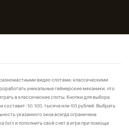
м разномастными видео слотами, классическими
проработать уникальные геймерские механики, что
играть в классические слоты. Кнопки для выбора
составит: 50, 500, тысяча или 100 рублей. Выбрать
ьность указанного окна всегда ограничена
 GetX и пополнить свой счет в игре при помощи