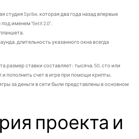
я студия Spribe, которая два года назад впервые
од именем “GetX 2.0”.
 планшета.
раунда, длительность указанного окна всегда
та размер ставки составляет: тысяча, 50, сто или
 и пополнить счет в игре при помощи крипты,
игры за деньги в сети были представлены в основном
ория проекта и