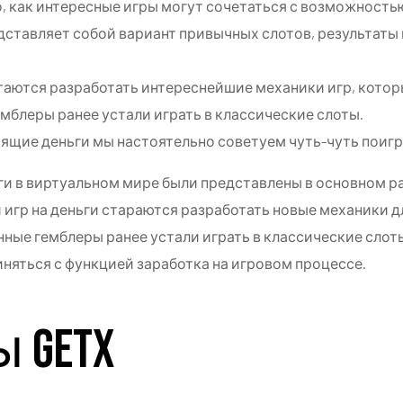
о, как интересные игры могут сочетаться с возможност
редставляет собой вариант привычных слотов, результат
таются разработать интереснейшие механики игр, котор
емблеры ранее устали играть в классические слоты.
оящие деньги мы настоятельно советуем чуть-чуть поигр
ньги в виртуальном мире были представлены в основном
 игр на деньги стараются разработать новые механики д
нные гемблеры ранее устали играть в классические слоты
няться с функцией заработка на игровом процессе.
 GetX