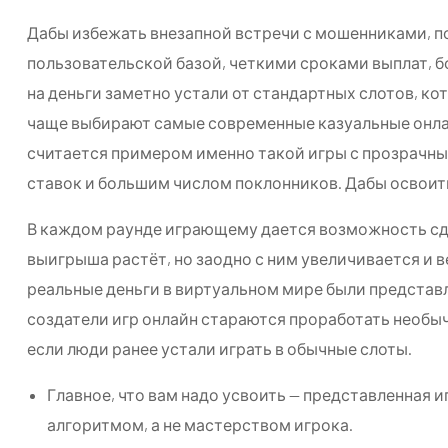
Дабы избежать внезапной встречи с мошенниками, 
пользовательской базой, четкими сроками выплат, 
на деньги заметно устали от стандартных слотов, к
чаще выбирают самые современные казуальные онлайн
считается примером именно такой игры с прозрачн
ставок и большим числом поклонников. Дабы освоить
В каждом раунде играющему дается возможность сдел
выигрыша растёт, но заодно с ним увеличивается и ве
реальные деньги в виртуальном мире были представ
создатели игр онлайн стараются проработать необыч
если люди ранее устали играть в обычные слоты.
Главное, что вам надо усвоить — представленная
алгоритмом, а не мастерством игрока.