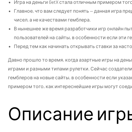
Игра на деньги GetX стала отличным примером тог
Главное, что вам следует понять — данная игра п
чисел, а не качествами гемблера.
В нынешнее же время разработчики игр онлайн пы
пользователей на сайты, в особенности если эти г
Перед тем как начинать открывать ставки за наст
Давно прошло то время, когда азартные игры на де
играми и разными типами рулетки. Сейчас создатели
гемблеров на новые сайты, в особенности если указа
примером того, как интереснейшие игры могут соеди
Описание игры