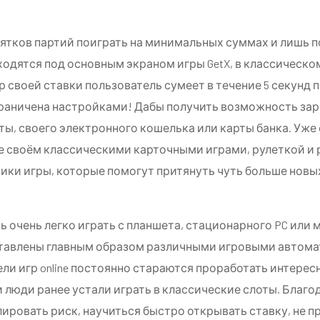
есятков партий поиграть на минимальных суммах и лишь
ходятся под основным экраном игры GetX, в классическом
р своей ставки пользователь сумеет в течение 5 секунд 
раничена настройками! Дабы получить возможность зар
ты, своего электронного кошелька или карты банка. Уже о
 своём классическими карточными играми, рулеткой и 
ки игры, которые помогут притянуть чуть больше новых
очень легко играть с планшета, стационарного PC или м
дставлены главным образом различными игровыми автом
ли игр online постоянно стараются проработать интерес
 люди ранее устали играть в классические слоты. Благо
ировать риск, научиться быстро открывать ставку, не п