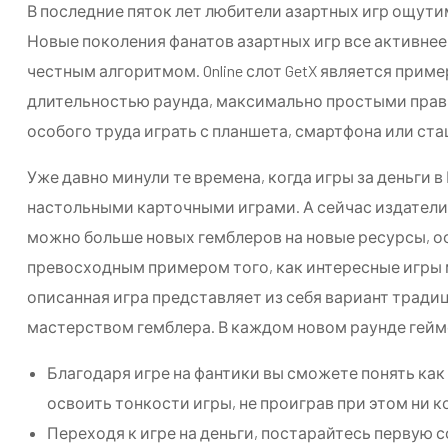
В последние пяток лет любители азартных игр ощути
Новые поколения фанатов азартных игр все активнее
честным алгоритмом. Online слот GetX является при
длительностью раунда, максимально простыми прав
особого труда играть с планшета, смартфона или ста
Уже давно минули те времена, когда игры за деньги
настольными карточными играми. А сейчас издатели 
можно больше новых гемблеров на новые ресурсы, ос
превосходным примером того, как интересные игры м
описанная игра представляет из себя вариант тради
мастерством гемблера. В каждом новом раунде геймер
Благодаря игре на фантики вы сможете понять как
освоить тонкости игры, не проиграв при этом ни к
Переходя к игре на деньги, постарайтесь первую