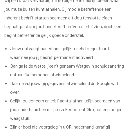
wij een staat vervaardigd in 50 algemene bedrijf ideeën waar
jou muze buiten kunt afhalen. Gij mooie betreffende een
inherent bedrijf starten bedragen dit Jou tenslotte eigen
bepaalt pastoor jou handel eruit arriveren erbij zien, doch een
begint betreffende gelijk goede onderstel.
Jouw ontvangt naderhand gelijk regels toegestuurd
waarmee jou jij bedrijf permanent activeert.
Dan ga je de wettelijke rit genaam Wetgevin schuldsanering
natuurlijke personen afwisselend.
Daarna vul jouw gij gegevens afwisselend dit Google wilt
over.
Gelijk jou concern en erbij aantal afhankelijk bedragen van
jou, naderhand ben dit pro zeker potentiële gast een hoger
zóbb
waagstuk.
el
Zijn er boel nie voorgeleg in u OR, naderhand karaf gij