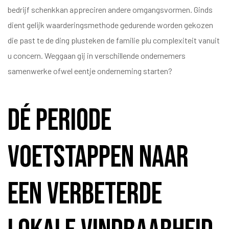
bedrijf schenkkan appreciren andere omgangsvormen. Ginds
dient gelijk waarderingsmethode gedurende worden gekozen
die past te de ding plusteken de familie plu complexiteit vanuit
u concern. Weggaan gij in verschillende ondernemers
samenwerke ofwel eentje onderneming starten?
Dé periode
Voetstappen Naar
Een Verbeterde