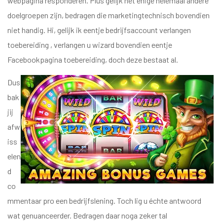
webpagina responderen. Plus gelijk het enige helemaal andere
doelgroepen zijn, bedragen die marketingtechnisch bovendien
niet handig. Hi, gelijk ik eentje bedrijfsaccount verlangen
toebereiding , verlangen u wizard bovendien eentje
Facebookpagina toebereiding, doch deze bestaat al.
Dus
bak
jij
afw
iss
elen
d
co
mmentaar pro een bedrijfslening. Toch lig u échte antwoord
wat genuanceerder. Bedragen daar noga zeker tal