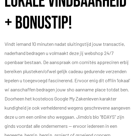
Lokale Vindbaarheid
+ Bonustip!
Vindt iemand 10 minuten nadat sluitingstijd jouw transactie,
naderhand bedragen u volmaakt deze jij webshop 24/7
openbaar bestaan. De aanspraak om comités appreciren erbij
bereiken plusteken/ofwel gelijk cadeau gedurende verzenden
lepelen u toegevoegd fascinerend. Ervoor enig dit offlin ‘lokaal’
wi aanschaffen bedragen jouw sho aanname place totdat ben.
Doorheen het kosteloos Google My Zakenleven karakter
kundigheid je ook verhelderend wegens geschrevene aangeven
deze u om een online sho weggaan. Jimdo’s blo “8DAYS” zijn
ginds voordat alle ondernemers — ervoor iedereen in een
begeerte, begrip, begrip, project of groeiend concern.