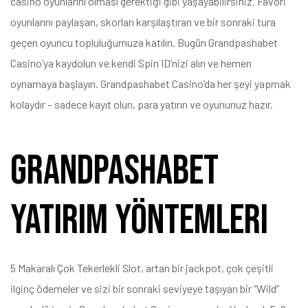
casino oyunlarını olması gerektiği gibi yaşayabilirsiniz. Favori
oyunlarını paylaşan, skorları karşılaştıran ve bir sonraki tura
geçen oyuncu topluluğumuza katılın. Bugün Grandpashabet
Casino’ya kaydolun ve kendi Spin ID’nizi alın ve hemen
oynamaya başlayın. Grandpashabet Casino’da her şeyi yapmak
kolaydır – sadece kayıt olun, para yatırın ve oyununuz hazır.
Grandpashabet
Yatırım Yöntemleri
5 Makaralı Çok Tekerlekli Slot, artan bir jackpot, çok çeşitli
ilginç ödemeler ve sizi bir sonraki seviyeye taşıyan bir “Wild”