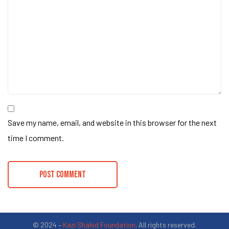
Save my name, email, and website in this browser for the next
time I comment.
© 2024 –
Kazi Shahid Foundation
. All rights reserved.