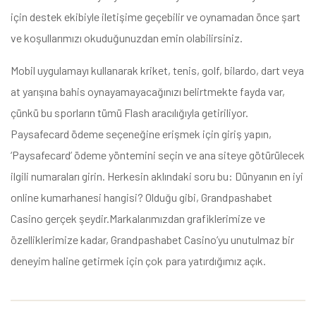
için destek ekibiyle iletişime geçebilir ve oynamadan önce şart
ve koşullarımızı okuduğunuzdan emin olabilirsiniz.
Mobil uygulamayı kullanarak kriket, tenis, golf, bilardo, dart veya
at yarışına bahis oynayamayacağınızı belirtmekte fayda var,
çünkü bu sporların tümü Flash aracılığıyla getiriliyor.
Paysafecard ödeme seçeneğine erişmek için giriş yapın,
‘Paysafecard’ ödeme yöntemini seçin ve ana siteye götürülecek
ilgili numaraları girin. Herkesin aklındaki soru bu: Dünyanın en iyi
online kumarhanesi hangisi? Olduğu gibi, Grandpashabet
Casino gerçek şeydir.Markalarımızdan grafiklerimize ve
özelliklerimize kadar, Grandpashabet Casino’yu unutulmaz bir
deneyim haline getirmek için çok para yatırdığımız açık.