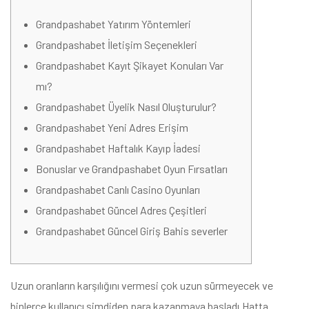
Grandpashabet Yatırım Yöntemleri
Grandpashabet İletişim Seçenekleri
Grandpashabet Kayıt Şikayet Konuları Var
mı?
Grandpashabet Üyelik Nasıl Oluşturulur?
Grandpashabet Yeni Adres Erişim
Grandpashabet Haftalık Kayıp İadesi
Bonuslar ve Grandpashabet Oyun Fırsatları
Grandpashabet Canlı Casino Oyunları
Grandpashabet Güncel Adres Çeşitleri
Grandpashabet Güncel Giriş Bahis severler
Uzun oranların karşılığını vermesi çok uzun sürmeyecek ve
binlerce kullanıcı şimdiden para kazanmaya başladı.Hatta