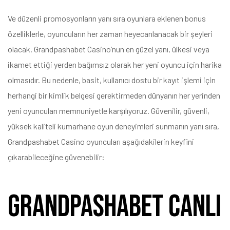
Ve düzenli promosyonların yanı sıra oyunlara eklenen bonus
özelliklerle, oyuncuların her zaman heyecanlanacak bir şeyleri
olacak. Grandpashabet Casino’nun en güzel yanı, ülkesi veya
ikamet ettiği yerden bağımsız olarak her yeni oyuncu için harika
olmasıdır. Bu nedenle, basit, kullanıcı dostu bir kayıt işlemi için
herhangi bir kimlik belgesi gerektirmeden dünyanın her yerinden
yeni oyuncuları memnuniyetle karşılıyoruz. Güvenilir, güvenli,
yüksek kaliteli kumarhane oyun deneyimleri sunmanın yanı sıra,
Grandpashabet Casino oyuncuları aşağıdakilerin keyfini
çıkarabileceğine güvenebilir:
Grandpashabet Canlı