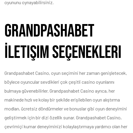
oyununu oynayabilirsiniz.
Grandpashabet
İletişim Seçenekleri
Grandpashabet Casino, oyun seçimini her zaman genişletecek,
böylece oyuncular sevdikleri çok çeşitli casino oyunlarını
bulmaya güvenebilirler. Grandpashabet Casino ayrıca, her
makinede hızlı ve kolay bir şekilde erişilebilen oyun alıştırma
modları, ücretsiz döndürmeler ve bonuslar gibi oyun deneyimini
geliştirmek için bir dizi özellik sunar. Grandpashabet Casino,
çevrimiçi kumar deneyiminizi kolaylaştırmaya yardımcı olan her