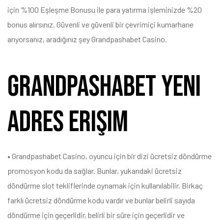
için %100 Eşleşme Bonusu ile para yatırma işleminizde %20
bonus alırsınız. Güvenli ve güvenli bir çevrimiçi kumarhane
arıyorsanız, aradığınız şey Grandpashabet Casino.
Grandpashabet Yeni
Adres Erişim
• Grandpashabet Casino, oyuncu için bir dizi ücretsiz döndürme
promosyon kodu da sağlar. Bunlar, yukarıdaki ücretsiz
döndürme slot tekliflerinde oynamak için kullanılabilir. Birkaç
farklı ücretsiz döndürme kodu vardır ve bunlar belirli sayıda
döndürme için geçerlidir, belirli bir süre için geçerlidir ve