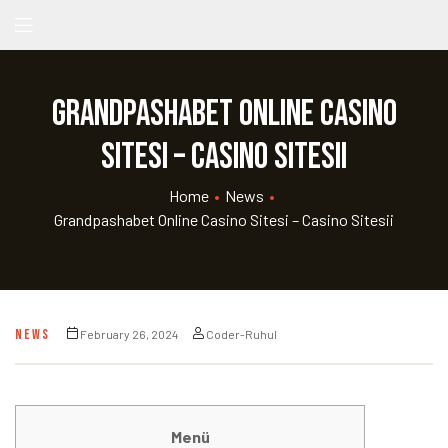
Grandpashabet Online Casino
Sitesi – Casino sitesii
Home
•
News
•
Grandpashabet Online Casino Sitesi – Casino Sitesii
NEWS
February 26, 2024
Coder-Ruhul
Menü