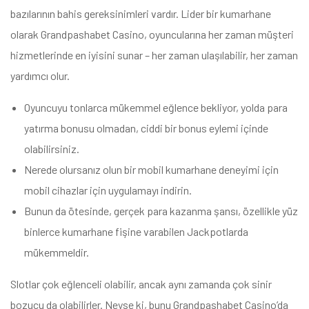
bazılarının bahis gereksinimleri vardır. Lider bir kumarhane
olarak Grandpashabet Casino, oyuncularına her zaman müşteri
hizmetlerinde en iyisini sunar – her zaman ulaşılabilir, her zaman
yardımcı olur.
Oyuncuyu tonlarca mükemmel eğlence bekliyor, yolda para
yatırma bonusu olmadan, ciddi bir bonus eylemi içinde
olabilirsiniz.
Nerede olursanız olun bir mobil kumarhane deneyimi için
mobil cihazlar için uygulamayı indirin.
Bunun da ötesinde, gerçek para kazanma şansı, özellikle yüz
binlerce kumarhane fişine varabilen Jackpotlarda
mükemmeldir.
Slotlar çok eğlenceli olabilir, ancak aynı zamanda çok sinir
bozucu da olabilirler. Neyse ki, bunu Grandpashabet Casino’da