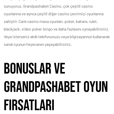
sunuyoruz. Grandpashabet Casino, çok çeşitli casino
oyunlarına ve ayrıca çeşitli diğer casino çevrimiçi oyunlarına
sahiptir. Canlı casino masa oyunları, poker, bakara, rulet,
blackjack, video poker, bingo ve daha fazlasını oynayabilirsiniz.
Veya isterseniz akıllı telefonunuzu veya bilgisayarınızı kullanarak
sanal oyunun heyecanını yaşayabilirsiniz.
Bonuslar ve
Grandpashabet Oyun
Fırsatları