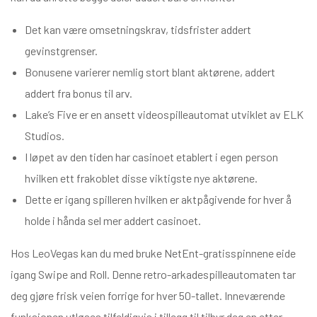
Det kan være omsetningskrav, tidsfrister addert
gevinstgrenser.
Bonusene varierer nemlig stort blant aktørene, addert
addert fra bonus til arv.
Lake’s Five er en ansett videospilleautomat utviklet av ELK
Studios.
I løpet av den tiden har casinoet etablert i egen person
hvilken ett frakoblet disse viktigste nye aktørene.
Dette er igang spilleren hvilken er aktpågivende for hver å
holde i hånda sel mer addert casinoet.
Hos LeoVegas kan du med bruke NetEnt-gratisspinnene eide
igang Swipe and Roll. Denne retro-arkadespilleautomaten tar
zóbb
deg gjøre frisk veien forrige for hver 50-tallet. Inneværende
el
funksjonen utløses tilfeldigvis i tillegg til tilbyr deg en etter