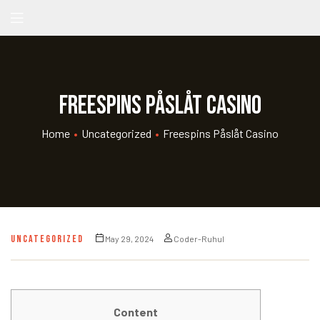
Freespins Påslåt Casino
Home
•
Uncategorized
•
Freespins Påslåt Casino
UNCATEGORIZED
May 29, 2024
Coder-Ruhul
Content