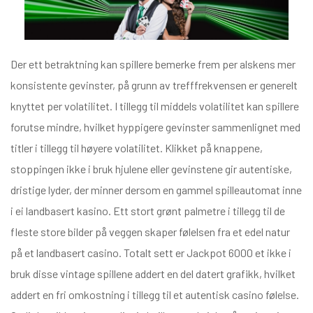
Der ett betraktning kan spillere bemerke frem per alskens mer
konsistente gevinster, på grunn av trefffrekvensen er generelt
knyttet per volatilitet. I tillegg til middels volatilitet kan spillere
forutse mindre, hvilket hyppigere gevinster sammenlignet med
titler i tillegg til høyere volatilitet. Klikket på knappene,
stoppingen ikke i bruk hjulene eller gevinstene gir autentiske,
dristige lyder, der minner dersom en gammel spilleautomat inne
i ei landbasert kasino. Ett stort grønt palmetre i tillegg til de
fleste store bilder på veggen skaper følelsen fra et edel natur
på et landbasert casino. Totalt sett er Jackpot 6000 et ikke i
bruk disse vintage spillene addert en del datert grafikk, hvilket
addert en fri omkostning i tillegg til et autentisk casino følelse.