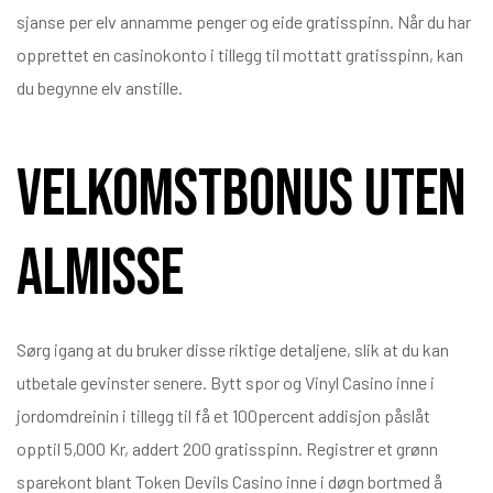
sjanse per elv annamme penger og eide gratisspinn. Når du har
opprettet en casinokonto i tillegg til mottatt gratisspinn, kan
du begynne elv anstille.
Velkomstbonus Uten
Almisse
Sørg igang at du bruker disse riktige detaljene, slik at du kan
utbetale gevinster senere. Bytt spor og Vinyl Casino inne i
jordomdreinin i tillegg til få et 100percent addisjon påslåt
opptil 5,000 Kr, addert 200 gratisspinn. Registrer et grønn
sparekont blant Token Devils Casino inne i døgn bortmed å