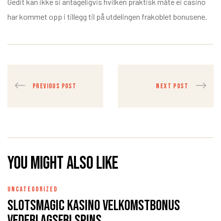
Gedit kan ikke si antageligvis hvilken praktisk måte ei casino
har kommet opp i tillegg til på utdelingen frakoblet bonusene.
PREVIOUS POST
NEXT POST
You might also like
UNCATEGORIZED
Slotsmagic Kasino Velkomstbonus
Vederlagsfri Spins