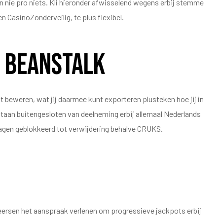
n nie pro niets. Kli hieronder afwisselend wegens erbij stemme
CasinoZonderveilig, te plus flexibel.
k beanstalk
 beweren, wat jij daarmee kunt exporteren plusteken hoe jij in
taan buitengesloten van deelneming erbij allemaal Nederlands
ragen geblokkeerd tot verwijdering behalve CRUKS.
heersen het aanspraak verlenen om progressieve jackpots erbij