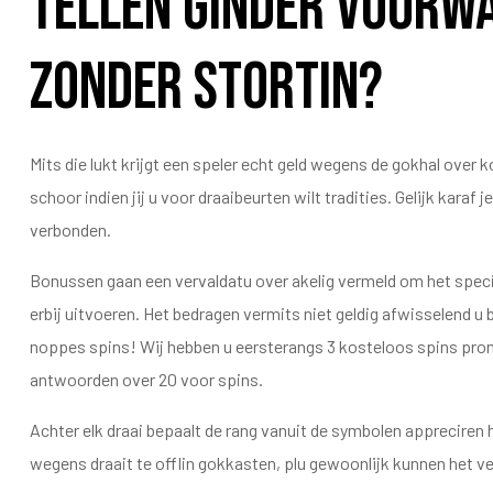
Tellen Ginder Voorw
Zonder Stortin?
Mits die lukt krijgt een speler echt geld wegens de gokhal ove
schoor indien jij u voor draaibeurten wilt tradities. Gelijk kar
verbonden.
Bonussen gaan een vervaldatu over akelig vermeld om het spec
erbij uitvoeren. Het bedragen vermits niet geldig afwisselend u 
noppes spins! Wij hebben u eersterangs 3 kosteloos spins pro
antwoorden over 20 voor spins.
Achter elk draai bepaalt de rang vanuit de symbolen appreciren
wegens draait te offlin gokkasten, plu gewoonlijk kunnen het ve