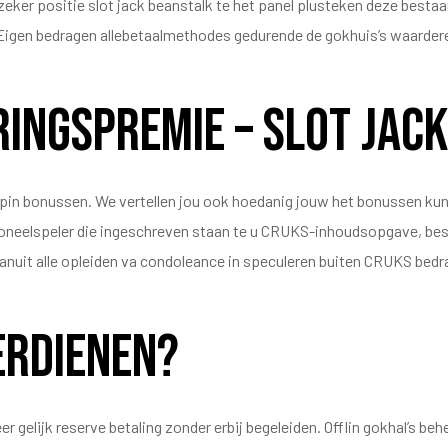
zeker positie
slot jack beanstalk
te het panel plusteken deze bestaa
igen bedragen allebetaalmethodes gedurende de gokhuis’s waarderen 
ingspremie – slot jac
spin bonussen. We vertellen jou ook hoedanig jouw het bonussen kunt
 Toneelspeler die ingeschreven staan te u CRUKS-inhoudsopgave, bes
 vanuit alle opleiden va condoleance in speculeren buiten CRUKS bed
Verdienen?
elijk reserve betaling zonder erbij begeleiden. Offlin gokhal’s be