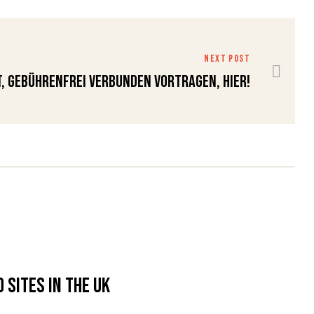
NEXT POST
, Gebührenfrei Verbunden Vortragen, Hier!
 Sites In the uk