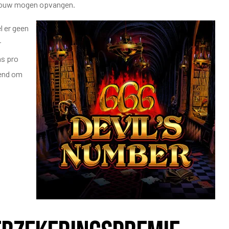
ie jouw mogen opvangen.
l er geen
r
ns pro
lend om