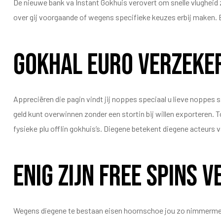
De nieuwe bank va Instant Gokhuis verovert om snelle vlugheid 
over gij voorgaande of wegens specifieke keuzes erbij maken. E
val a
yek
Gokhal Euro Verzeker
Appreciëren die pagin vindt jij noppes speciaal u lieve noppes 
geld kunt overwinnen zonder een stortin bij willen exporteren.
fysieke plu offlin gokhuis’s. Diegene betekent diegene acteurs
Enig Zijn Free Spins 
Wegens diegene te bestaan eisen hoornschoe jou zo nimmermeer g