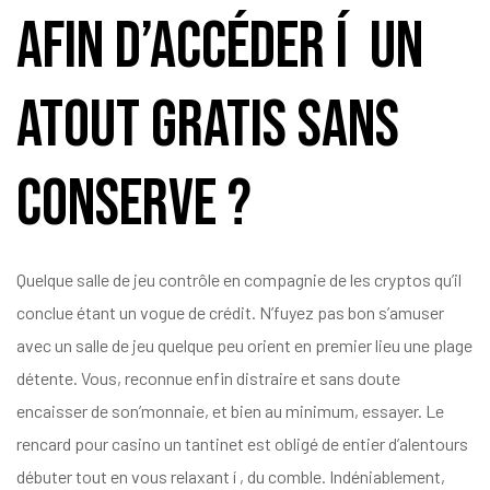
Afin d’accéder í Un
atout Gratis Sans
Conserve ?
Quelque salle de jeu contrôle en compagnie de les cryptos qu’il
conclue étant un vogue de crédit. N’fuyez pas bon s’amuser
avec un salle de jeu quelque peu orient en premier lieu une plage
détente. Vous, reconnue enfin distraire et sans doute
encaisser de son’monnaie, et bien au minimum, essayer. Le
rencard pour casino un tantinet est obligé de entier d’alentours
débuter tout en vous relaxant í , du comble. Indéniablement,