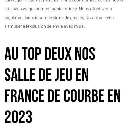
brin sans wager comme papier sticky. Nous allons vous
régulateur leurs incommodités de gaming favorites avec
s’amuser à l’exclusion de envie avec mise.
Au top deux Nos
Salle de jeu En
france De Courbe En
2023