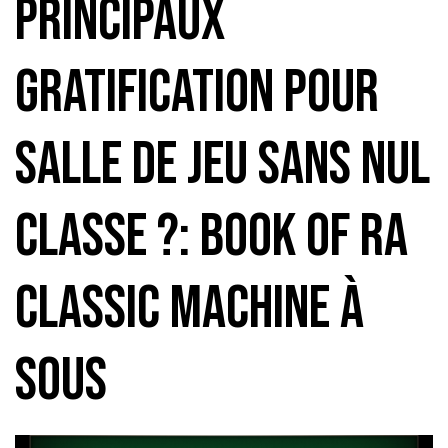
Principaux
Gratification Pour
Salle de jeu Sans nul
Classe ?: Book Of Ra
Classic machine à
sous