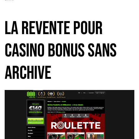
La revente Pour
Casino Bonus Sans
Archive