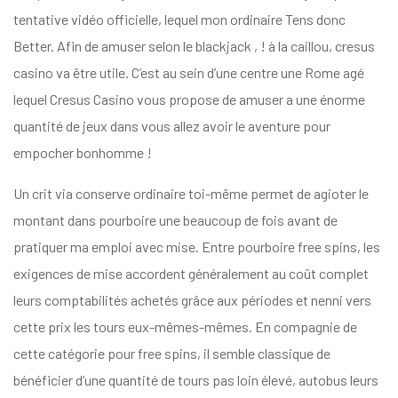
tentative vidéo officielle, lequel mon ordinaire Tens donc
Better. Afin de amuser selon le blackjack , ! à la caillou, cresus
casino va être utile. C’est au sein d’une centre une Rome agé
lequel Cresus Casino vous propose de amuser a une énorme
quantité de jeux dans vous allez avoir le aventure pour
empocher bonhomme !
Un crit via conserve ordinaire toi-même permet de agioter le
montant dans pourboire une beaucoup de fois avant de
pratiquer ma emploi avec mise. Entre pourboire free spins, les
exigences de mise accordent généralement au coût complet
leurs comptabilités achetés grâce aux périodes et nenni vers
cette prix les tours eux-mêmes-mêmes. En compagnie de
cette catégorie pour free spins, il semble classique de
bénéficier d’une quantité de tours pas loin élevé, autobus leurs