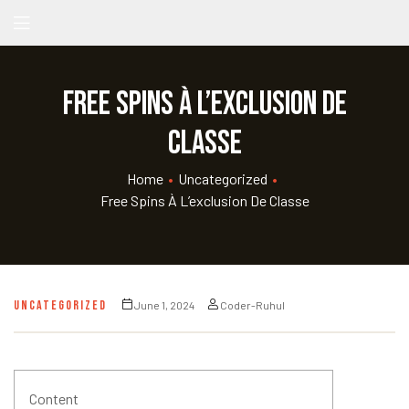
Free Spins À l’exclusion de
Classe
Home
•
Uncategorized
•
Free Spins À L’exclusion De Classe
UNCATEGORIZED
June 1, 2024
Coder-Ruhul
Content