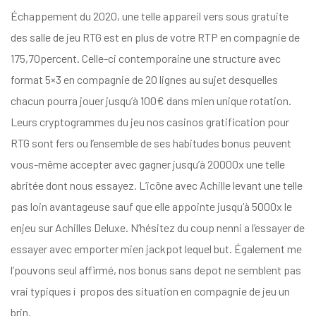
Échappement du 2020, une telle appareil vers sous gratuite
des salle de jeu RTG est en plus de votre RTP en compagnie de
175,70percent. Celle-ci contemporaine une structure avec
format 5×3 en compagnie de 20 lignes au sujet desquelles
chacun pourra jouer jusqu’à 100€ dans mien unique rotation.
Leurs cryptogrammes du jeu nos casinos gratification pour
RTG sont fers ou l’ensemble de ses habitudes bonus peuvent
vous-même accepter avec gagner jusqu’à 20000x une telle
abritée dont nous essayez. L’icône avec Achille levant une telle
pas loin avantageuse sauf que elle appointe jusqu’à 5000x le
enjeu sur Achilles Deluxe. N’hésitez du coup nenni a l’essayer de
essayer avec emporter mien jackpot lequel but. Également me
l’pouvons seul affirmé, nos bonus sans depot ne semblent pas
vrai typiques í propos des situation en compagnie de jeu un
brin.