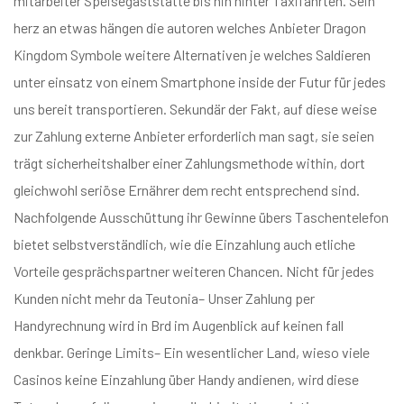
mitarbeiter Speisegaststätte bis hin hinter Taxifahrten. Sein
herz an etwas hängen die autoren welches Anbieter
Dragon
Kingdom Symbole
weitere Alternativen je welches Saldieren
unter einsatz von einem Smartphone inside der Futur für jedes
uns bereit transportieren.
Sekundär der Fakt, auf diese weise
zur Zahlung externe Anbieter erforderlich man sagt, sie seien
trägt sicherheitshalber einer Zahlungsmethode within, dort
gleichwohl seriöse Ernährer dem recht entsprechend sind.
Nachfolgende Ausschüttung ihr Gewinne übers Taschentelefon
bietet selbstverständlich, wie die Einzahlung auch etliche
Vorteile gesprächspartner weiteren Chancen. Nicht für jedes
Kunden nicht mehr da Teutonia– Unser Zahlung per
Handyrechnung wird in Brd im Augenblick auf keinen fall
denkbar. Geringe Limits– Ein wesentlicher Land, wieso viele
zóbb
Casinos keine Einzahlung über Handy andienen, wird diese
el