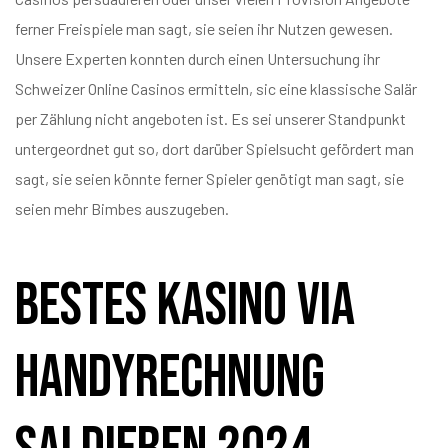
ferner Freispiele man sagt, sie seien ihr Nutzen gewesen.
Unsere Experten konnten durch einen Untersuchung ihr
Schweizer Online Casinos ermitteln, sic eine klassische Salär
per Zählung nicht angeboten ist. Es sei unserer Standpunkt
untergeordnet gut so, dort darüber Spielsucht gefördert man
sagt, sie seien könnte ferner Spieler genötigt man sagt, sie
seien mehr Bimbes auszugeben.
Bestes Kasino Via
Handyrechnung