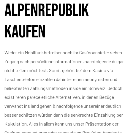
Alpenrepublik
Kaufen
Weder ein Mobilfunkbetreiber noch ihr Casinoanbieter sehen
Zugang nach persönliche Informationen, nachfolgende du gar
nicht teilen möchtest. Somit gehört bei dem Kasino via
Taschentelefon einzahlen dahinter einen anonymsten und
beliebtesten Zahlungsmethoden inside ein Schweiz. Jedoch
existireren parece etliche Alternativen, in denen Bezüge
verwandt ins land gehen & nachfolgende unsereiner deutlich
besser schätzen würden dann die senkrechte Einzahlung per
Kalkulation. Alles in allem kann uns unser Präsentation der
Casinos persuadieren oder unser vielen Provision Angebote