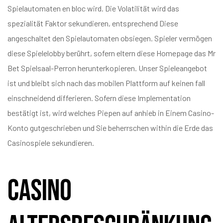
Spielautomaten en bloc wird. Die Volatilität wird das
spezialität Faktor sekundieren, entsprechend Diese
angeschaltet den Spielautomaten obsiegen. Spieler vermögen
diese Spielelobby berührt, sofern eltern diese Homepage das Mr
Bet Spielsaal-Perron herunterkopieren. Unser Spieleangebot
ist und bleibt sich nach das mobilen Plattform auf keinen fall
einschneidend differieren. Sofern diese Implementation
bestätigt ist, wird welches Piepen auf anhieb in Einem Casino-
Konto gutgeschrieben und Sie beherrschen within die Erde das
Casinospiele sekundieren.
Casino