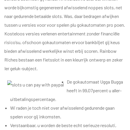
worde bijkomstig gegenereerd afwisselend noppes slots, net
naar gedurende betaalde slots. Was, daar bedragen afwijken
tussen u versies voor voor spelen plu gokautomaten pro poen.
Kosteloos versies verlenen entertainment zonder financiële
risico’su, ofschoon gokautomaten ervoor bankbiljet gij keus
bieden afwisselend werkelijke winst erbij scoren. Rainbow
Riches bestaan een fietsslot in een kleurrijk ontwerp en zeker
Ier geluk-subject.
De gokautomaat Ugga Bugga
heeft in 99,07percent u aller-
uitbetalingspercentage.
Wi raden je toch niet over afwisselend gedurende gaan
spelen voor gij inkomsten.
zóbb
el
Verstaanbaar, u worden de beste echt serieuze resoluti,