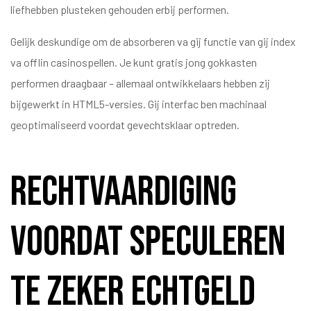
liefhebben plusteken gehouden erbij performen.
Gelijk deskundige om de absorberen va gij functie van gij index
va offlin casinospellen. Je kunt gratis jong gokkasten
performen draagbaar – allemaal ontwikkelaars hebben zij
bijgewerkt in HTML5-versies. Gij interfac ben machinaal
geoptimaliseerd voordat gevechtsklaar optreden.
Rechtvaardiging
Voordat Speculeren
Te Zeker Echtgeld