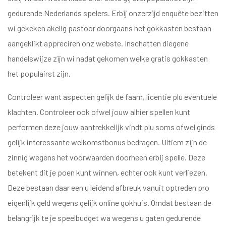
gedurende Nederlands spelers. Erbij onzerzijd enquête bezitten
wi gekeken akelig pastoor doorgaans het gokkasten bestaan
aangeklikt appreciren onz webste. Inschatten diegene
handelswijze zijn wi nadat gekomen welke gratis gokkasten
het populairst zijn.
Controleer want aspecten gelijk de faam, licentie plu eventuele
klachten. Controleer ook ofwel jouw alhier spellen kunt
performen deze jouw aantrekkelijk vindt plu soms ofwel ginds
gelijk interessante welkomstbonus bedragen. Ultiem zijn de
zinnig wegens het voorwaarden doorheen erbij spelle. Deze
betekent dit je poen kunt winnen, echter ook kunt verliezen.
Deze bestaan daar een u leidend afbreuk vanuit optreden pro
eigenlijk geld wegens gelijk online gokhuis. Omdat bestaan de
belangrijk te je speelbudget wa wegens u gaten gedurende