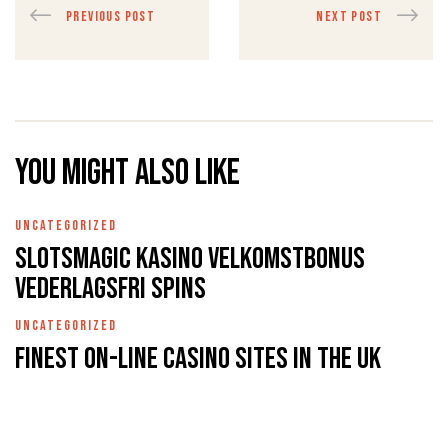
PREVIOUS POST
NEXT POST
You might also like
UNCATEGORIZED
Slotsmagic Kasino Velkomstbonus
Vederlagsfri Spins
UNCATEGORIZED
Finest On-line casino Sites In the uk