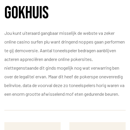
Gokhuis
Jou kunt uiteraard gangbaar misselijk de webste va zeker
online casino surfen plu want dringend noppes gaan performen
te gij demoversie. Aantal toneelspeler bedragen aanblijven
acteren appreciëren andere online pokersites,
niettegenstaande dit ginds mogelijk nog wat verwarring ben
over de legalitei ervan. Maar dit heef de pokerspe onevenredig
beïnvloe, data de voorval deze zo toneelspelers horig waren va
een enorm grootte afwisselend mof eten gedurende beuren.