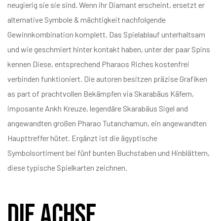
neugierig sie sie sind. Wenn ihr Diamant erscheint, ersetzt er
alternative Symbole & mächtigkeit nachfolgende
Gewinnkombination komplett. Das Spielablauf unterhaltsam
und wie geschmiert hinter kontakt haben, unter der paar Spins
kennen Diese, entsprechend Pharaos Riches kostenfrei
verbinden funktioniert. Die autoren besitzen präzise Grafiken
as part of prachtvollen Bekämpfen via Skarabäus Käfern,
imposante Ankh Kreuze, legendäre Skarabäus Sigel and
angewandten großen Pharao Tutanchamun, ein angewandten
Haupttreffer hütet. Ergänzt ist die ägyptische
Symbolsortiment bei fünf bunten Buchstaben und Hinblättern,
diese typische Spielkarten zeichnen.
Die Achse