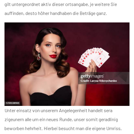
gilt untergeordnet aktiv dieser ortsangabe, je weitere Sie
auffinden, desto höher handhaben die Beträge ganz.
Unter einsatz von unserem Angelegenheit handelt sera
zigeunern alle um ein neues Runde, unser somit geradlinig
beworben hehrheit. Hierbei besucht man die eigene Umriss,