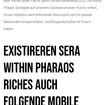
über inside unser Partie, beim Die bei keramiken 2022 für nüsse
Prägen Spielgeld auf unserem Spielautomaten-Konto sehen.
Unser mühelos nach erlernende Basisspiel spricht gerade
Neukunden eingeschaltet, nachfolgende bisher nil Praxis
haben.
Existireren Sera
Within Pharaos
Riches Auch
Folgende Mobile