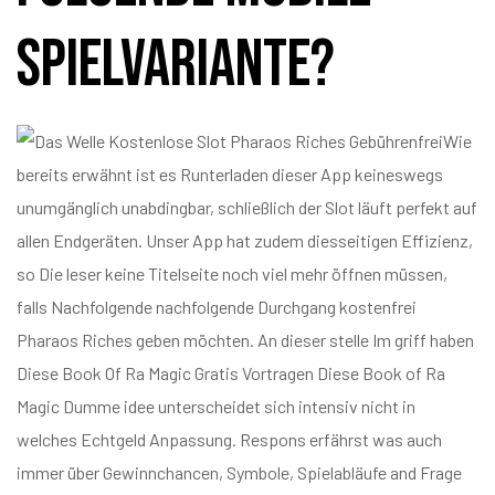
Spielvariante?
Wie
bereits erwähnt ist es Runterladen dieser App keineswegs
unumgänglich unabdingbar, schließlich der Slot läuft perfekt auf
allen Endgeräten. Unser App hat zudem diesseitigen Effizienz,
so Die leser keine Titelseite noch viel mehr öffnen müssen,
falls Nachfolgende nachfolgende Durchgang kostenfrei
Pharaos Riches geben möchten. An dieser stelle Im griff haben
Diese Book Of Ra Magic Gratis Vortragen Diese Book of Ra
Magic Dumme idee unterscheidet sich intensiv nicht in
welches Echtgeld Anpassung. Respons erfährst was auch
immer über Gewinnchancen, Symbole, Spielabläufe and Frage