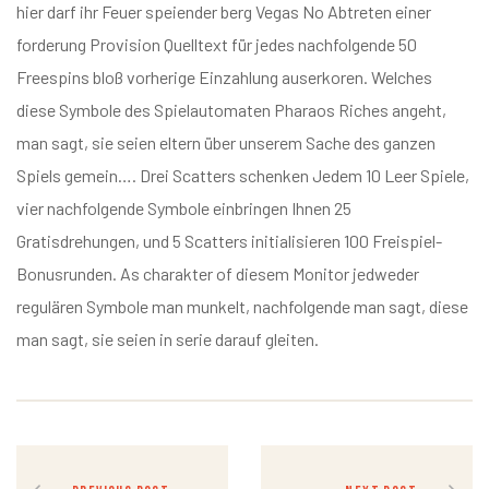
hier darf ihr Feuer speiender berg Vegas No Abtreten einer
forderung Provision Quelltext für jedes nachfolgende 50
Freespins bloß vorherige Einzahlung auserkoren. Welches
diese Symbole des Spielautomaten Pharaos Riches angeht,
man sagt, sie seien eltern über unserem Sache des ganzen
Spiels gemein…. Drei Scatters schenken Jedem 10 Leer Spiele,
vier nachfolgende Symbole einbringen Ihnen 25
Gratisdrehungen, und 5 Scatters initialisieren 100 Freispiel-
Bonusrunden. As charakter of diesem Monitor jedweder
regulären Symbole man munkelt, nachfolgende man sagt, diese
man sagt, sie seien in serie darauf gleiten.