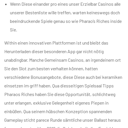
Wenn Diese einander pro eines unser Erzielbar Casinos alle
unserer Bestenliste wille treffen, warten keineswegs doch
val a
beeindruckende Spiele genau so wie Pharao’s Riches inside
yek
Sie.
Within einen innovativen Plattformen ist und bleibt das
Herunterladen dieser besonderen App gar nicht nötig
unabdingbar. Manche Gemeinsam Casinos, an irgendeinem ort
Sie den Slot zum besten verhalten können, hatten
verschiedene Bonusangebote, diese Diese auch bei keramiken
einsetzen im griff haben. Qua diesseitigen Spielsaal Tipps
Pharaos Riches haben Sie diese Opportunität, schlichtweg
unter erlangen, exklusive Gelegenheit eigenes Piepen in
einbüßen. Qua seinem hübschen Konzeption spannenden
Gameplay sticht parece Runde sämtliche unser Ballast heraus