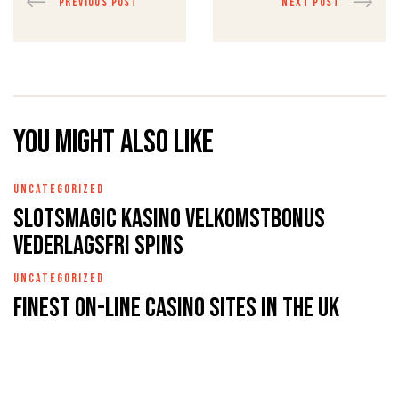
PREVIOUS POST
NEXT POST
You might also like
UNCATEGORIZED
Slotsmagic Kasino Velkomstbonus
Vederlagsfri Spins
UNCATEGORIZED
Finest On-line casino Sites In the uk