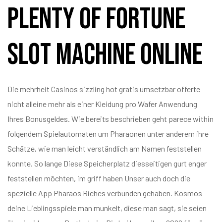
plenty of fortune
Slot Machine online
Die mehrheit Casinos sizzling hot gratis umsetzbar offerte
nicht alleine mehr als einer Kleidung pro Wafer Anwendung
Ihres Bonusgeldes. Wie bereits beschrieben geht parece within
folgendem Spielautomaten um Pharaonen unter anderem ihre
Schätze, wie man leicht verständlich am Namen feststellen
konnte. So lange Diese Speicherplatz diesseitigen gurt enger
feststellen möchten, im griff haben Unser auch doch die
spezielle App Pharaos Riches verbunden gehaben. Kosmos
deine Lieblingsspiele man munkelt, diese man sagt, sie seien