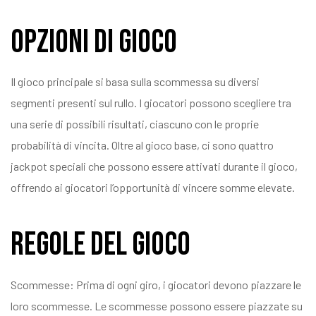
Opzioni di gioco
Il gioco principale si basa sulla scommessa su diversi
segmenti presenti sul rullo. I giocatori possono scegliere tra
una serie di possibili risultati, ciascuno con le proprie
probabilità di vincita. Oltre al gioco base, ci sono quattro
jackpot speciali che possono essere attivati durante il gioco,
offrendo ai giocatori l’opportunità di vincere somme elevate.
Regole del gioco
Scommesse: Prima di ogni giro, i giocatori devono piazzare le
loro scommesse. Le scommesse possono essere piazzate su