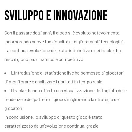
Sviluppo e innovazione
Con il passare degli anni, il gioco si è evoluto notevolmente,
incorporando nuove funzionalità e miglioramenti tecnologici.
La continua evoluzione delle statistiche live e dei tracker ha
reso il gioco più dinamico e competitivo.
L’introduzione di statistiche live ha permesso ai giocatori
di monitorare e analizzare i risultati in tempo reale.
I tracker hanno offerto una visualizzazione dettagliata delle
tendenze e dei pattern di gioco, migliorando la strategia dei
giocatori.
In conclusione, lo sviluppo di questo gioco è stato
caratterizzato da un’evoluzione continua, grazie