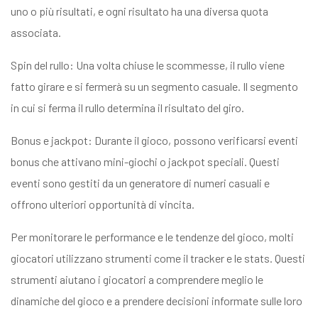
uno o più risultati, e ogni risultato ha una diversa quota
associata.
Spin del rullo: Una volta chiuse le scommesse, il rullo viene
fatto girare e si fermerà su un segmento casuale. Il segmento
in cui si ferma il rullo determina il risultato del giro.
Bonus e jackpot: Durante il gioco, possono verificarsi eventi
bonus che attivano mini-giochi o jackpot speciali. Questi
eventi sono gestiti da un generatore di numeri casuali e
offrono ulteriori opportunità di vincita.
Per monitorare le performance e le tendenze del gioco, molti
giocatori utilizzano strumenti come il tracker e le stats. Questi
strumenti aiutano i giocatori a comprendere meglio le
dinamiche del gioco e a prendere decisioni informate sulle loro