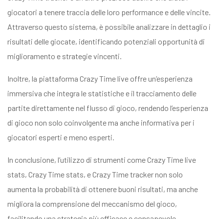
giocatori a tenere traccia delle loro performance e delle vincite.
Attraverso questo sistema, è possibile analizzare in dettaglio i
risultati delle giocate, identificando potenziali opportunità di
miglioramento e strategie vincenti.
Inoltre, la piattaforma Crazy Time live offre un’esperienza
immersiva che integra le statistiche e il tracciamento delle
partite direttamente nel flusso di gioco, rendendo l’esperienza
di gioco non solo coinvolgente ma anche informativa per i
giocatori esperti e meno esperti.
In conclusione, l’utilizzo di strumenti come Crazy Time live
stats, Crazy Time stats, e Crazy Time tracker non solo
aumenta la probabilità di ottenere buoni risultati, ma anche
migliora la comprensione del meccanismo del gioco,
facilitando una strategia più efficace e consapevole.