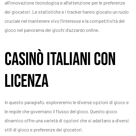
all’innovazione tecnologica e all’attenzione per le preferenze
dei giocatori. Le statistiche e i tracker hanno giocato un ruolo
cruciale nel mantenere vivo l’interesse e la competitività del
gioco nel panorama dei giochi d’azzardo online.
Casinò Italiani Con
Licenza
In questo paragrafo, esploreremo le diverse opzioni di gioco e
le regole che governano il flusso del gioco. Questo gioco
dinamico offre una varietà di opzioni che si adattano a diversi
stili di gioco e preferenze dei giocatori.