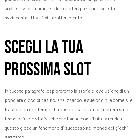
soddisfazione durante la loro partecipazione a questa
avvincente attività di intrattenimento.
val a
yek
Scegli La Tua
Prossima Slot
In questo paragrafo, esploreremo la storia e l’evoluzione di un
popolare gioco di casinò, analizzando le sue origini e come si è
trasformato nel tempo. La nostra analisi si concentrerà sulla
tecnologia e le statistiche che hanno contribuito a rendere
questo gioco un fenomeno di successo nel mondo dei giochi
d’azzardo.