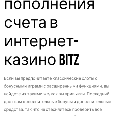
пополнения
счета в
интернет-
казино Bitz
Если вы предпочитаете классические слоты с
бонусными играми с расширенными функциями, вы
найдете их такими же, как вы привыкли. Последний
дает вам дополнительные бонусы и дополнительные
средства, так что не стесняйтесь проверить все