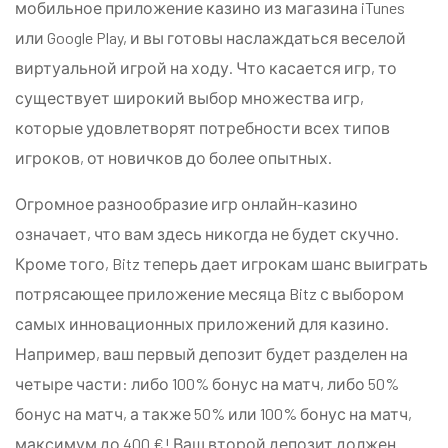
мобильное приложение казино из магазина iTunes
или Google Play, и вы готовы наслаждаться веселой
виртуальной игрой на ходу. Что касается игр, то
существует широкий выбор множества игр,
которые удовлетворят потребности всех типов
игроков, от новичков до более опытных.
Огромное разнообразие игр онлайн-казино
означает, что вам здесь никогда не будет скучно.
Кроме того, Bitz теперь дает игрокам шанс выиграть
потрясающее приложение месяца Bitz с выбором
самых инновационных приложений для казино.
Например, ваш первый депозит будет разделен на
четыре части: либо 100% бонус на матч, либо 50%
бонус на матч, а также 50% или 100% бонус на матч,
максимум до 400 €! Ваш второй депозит должен