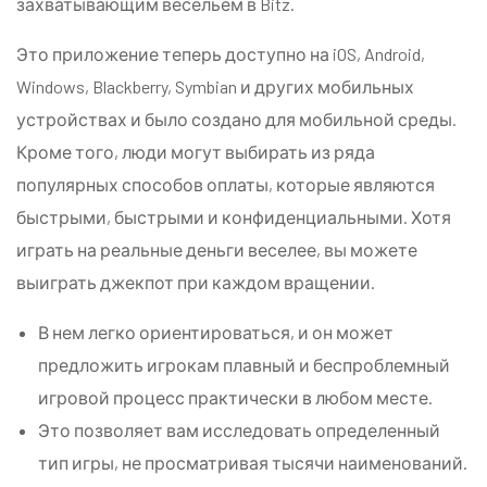
захватывающим весельем в Bitz.
Это приложение теперь доступно на iOS, Android,
Windows, Blackberry, Symbian и других мобильных
устройствах и было создано для мобильной среды.
Кроме того, люди могут выбирать из ряда
популярных способов оплаты, которые являются
быстрыми, быстрыми и конфиденциальными. Хотя
играть на реальные деньги веселее, вы можете
выиграть джекпот при каждом вращении.
В нем легко ориентироваться, и он может
предложить игрокам плавный и беспроблемный
игровой процесс практически в любом месте.
Это позволяет вам исследовать определенный
zóbb
тип игры, не просматривая тысячи наименований.
el