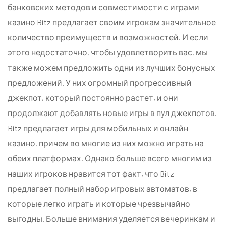
банковских методов и совместимости с играми
казино Bitz предлагает своим игрокам значительное
количество преимуществ и возможностей. И если
этого недостаточно, чтобы удовлетворить вас, мы
также можем предложить одни из лучших бонусных
предложений. У них огромный прогрессивный
джекпот, который постоянно растет, и они
продолжают добавлять новые игры в пул джекпотов.
Bitz предлагает игры для мобильных и онлайн-
казино, причем во многие из них можно играть на
обеих платформах. Однако больше всего многим из
наших игроков нравится тот факт, что Bitz
предлагает полный набор игровых автоматов, в
которые легко играть и которые чрезвычайно
выгодны. Больше внимания уделяется вечеринкам и