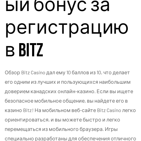
ый бонус за
регистрацию
в Bitz
Обзор Bitz Casino дал ему 10 баллов из 10, что делает
его одним из лучших и пользующихся наибольшим
доверием канадских онлайн-казино. Если вы ищете
безопасное мобильное общение, вы найдете его в
казино Bitz! На мобильном веб-сайте Bitz Casino легко
ориентироваться, и вы можете быстро и легко
перемещаться из мобильного браузера. Игры
специально разработаны для обеспечения отличного