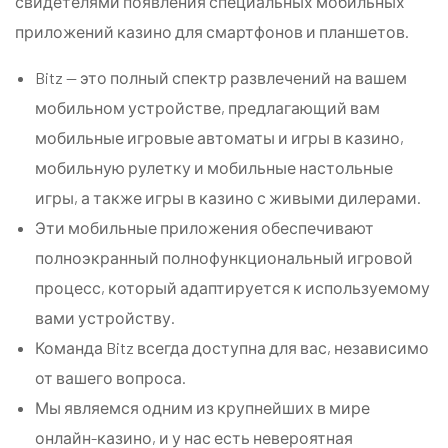
свидетелями появления специальных мобильных
приложений казино для смартфонов и планшетов.
Bitz — это полный спектр развлечений на вашем
мобильном устройстве, предлагающий вам
мобильные игровые автоматы и игры в казино,
мобильную рулетку и мобильные настольные
игры, а также игры в казино с живыми дилерами.
Эти мобильные приложения обеспечивают
полноэкранный полнофункциональный игровой
процесс, который адаптируется к используемому
вами устройству.
Команда Bitz всегда доступна для вас, независимо
от вашего вопроса.
Мы являемся одним из крупнейших в мире
онлайн-казино, и у нас есть невероятная