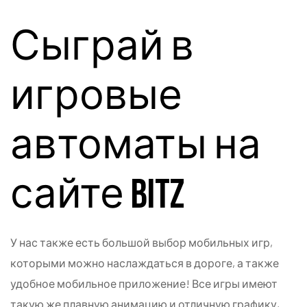
Сыграй в
игровые
автоматы на
сайте Bitz
У нас также есть большой выбор мобильных игр,
которыми можно наслаждаться в дороге, а также
удобное мобильное приложение! Все игры имеют
такую же плавную анимацию и отличную графику,