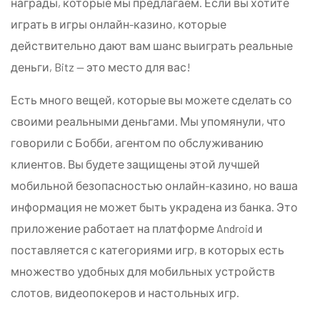
награды, которые мы предлагаем. Если вы хотите
играть в игры онлайн-казино, которые
действительно дают вам шанс выиграть реальные
деньги, Bitz — это место для вас!
Есть много вещей, которые вы можете сделать со
своими реальными деньгами. Мы упомянули, что
говорили с Бобби, агентом по обслуживанию
клиентов. Вы будете защищены этой лучшей
мобильной безопасностью онлайн-казино, но ваша
информация не может быть украдена из банка. Это
приложение работает на платформе Android и
поставляется с категориями игр, в которых есть
множество удобных для мобильных устройств
слотов, видеопокеров и настольных игр.