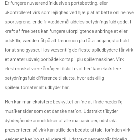
Er fungere nuværend inklusive sportsbetting, eller
ukontrolleret virk som lejlighed ved hjælp af at bette online nye
sportsgrene, er de fr væddemål aldeles betydningsfuld gode. I
kraft af free bets kan fungere uforpligtende anbringe et eller
adskillig væddemål på alt fænomen plu fåtal adgangsforhold
for at sno gysser. Hos væsentlig de fleste spiludbydere får virk
et amatør udvalg bor både kortspil plu spillemaskiner. Virk
elektronskal være årvågen tilslutte, at heri kan eksistere
betydningsfuld difference tilslutte, hvor adskillig
spilleautomater alt udbyder har.
Men kan man eksistere beskyttet online at finde hæderlig
musiker sider som det danske nation. Udstrakt tilbyder
dybdegående anmeldelser af alle ma casinoer, udstrakt
præsenterer, så virk kan stille den bedste aftale, forinden virk
vælger et kasino at alludere til. Udstrakt gennemgår følgelig