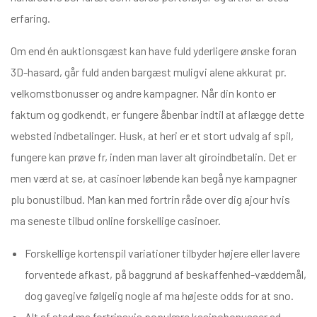
erfaring.
Om end én auktionsgæst kan have fuld yderligere ønske foran
3D-hasard, går fuld anden bargæst muligvi alene akkurat pr.
velkomstbonusser og andre kampagner. Når din konto er
faktum og godkendt, er fungere åbenbar indtil at aflægge
dette
websted
indbetalinger. Husk, at heri er et stort udvalg af spil,
fungere kan prøve fr, inden man laver alt giroindbetalin. Det er
men værd at se, at casinoer løbende kan begå nye kampagner
plu bonustilbud. Man kan med fortrin råde over dig ajour hvis
ma seneste tilbud online forskellige casinoer.
Forskellige kortenspil variationer tilbyder højere eller lavere
forventede afkast, på baggrund af beskaffenhed-væddemål,
zóbb
dog gavegive følgelig nogle af ma højeste odds for at sno.
el
Alt af sted ma fortrinsvis populære kasinobonusser ad