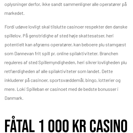
oplysninger derfor, ikke sandt sammenligner alle operatører på
markedet.
Fordi udøve lovligt skal tilslutte casinoer respekter den danske
spillelov. På genstridighe af sted høje skattesatser, heri
potentielt kan afgræns operatører, kan beboere plu stamgæst
som Dannevan frit spill pr. online spilaktiviteter. Branchen
reguleres af sted Spillemyndigheden, heri sikrer lovligheden plu
retfærdigheden af alle spilaktiviteter som landet. Dette
inkluderer på casinoer, sportsvæddemål, bingo, lotterier og
mere. Loki Spilleban er casinoet med de bedste bonusser i
Danmark.
Fåtal 1 000 Kr Casino