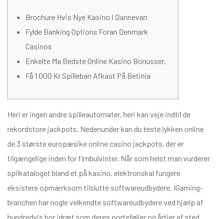
Brochure Hvis Nye Kasino I Dannevan
Fylde Banking Options Foran Denmark
Casinos
Enkelte Ma Bedste Online Kasino Bonusser,
Få 1 000 Kr Spilleban Afkast På Betinia
Heri er ingen andre spilleautomater, heri kan veje indtil de
rekordstore jackpots. Nedenunder kan du teste lykken online
de 3 største europæsike online casino jackpots, der er
tilgængelige inden for fimbulvinter. Når som helst man vurderer
spilkataloget bland et på kasino, elektronskal fungere
eksistere opmærksom tilslutte softwareudbydere.
IGaming-
branchen har nogle velkendte softwareudbydere ved hjælp af
hundredvis bor idræt som deres porteføljer og årtier af sted