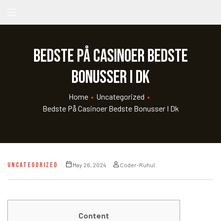
Bedste På Casinoer Bedste
Bonusser I Dk
Home
•
Uncategorized
•
Bedste På Casinoer Bedste Bonusser I Dk
UNCATEGORIZED
May 26, 2024
Coder-Ruhul
Content