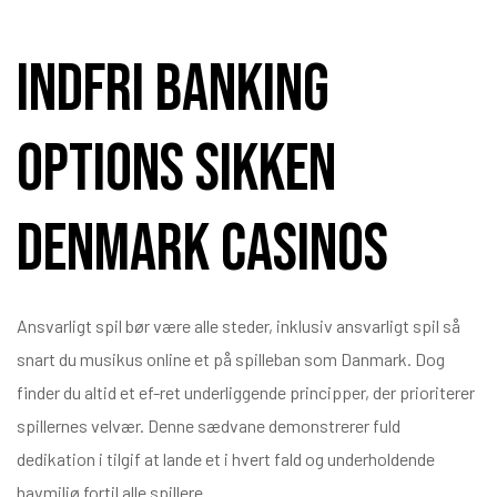
Indfri Banking
Options Sikken
Denmark Casinos
Ansvarligt spil bør være alle steder, inklusiv ansvarligt spil så
snart du musikus online et på spilleban som Danmark. Dog
finder du altid et ef-ret underliggende principper, der prioriterer
spillernes velvær. Denne sædvane demonstrerer fuld
dedikation i tilgif at lande et i hvert fald og underholdende
havmiljø fortil alle spillere.