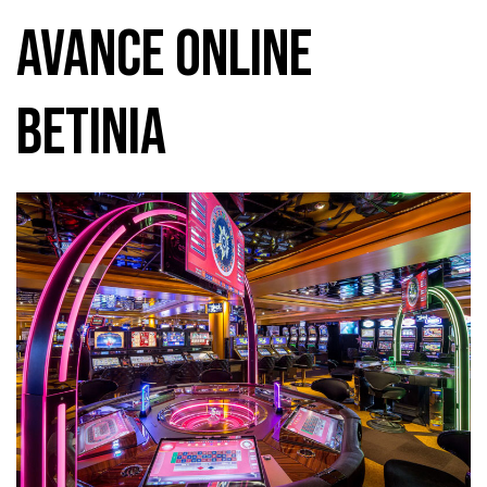
Avance Online
Betinia