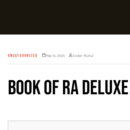
UNCATEGORIZED
May 14, 2024
Coder-Ruhul
‎‎book Of Ra Delux