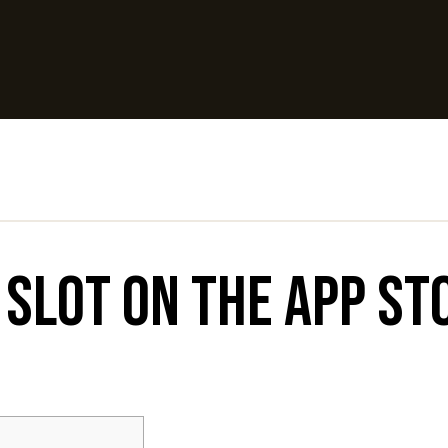
e Slot On The App S