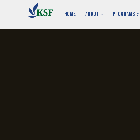
HOME
ABOUT
PROGRAMS &