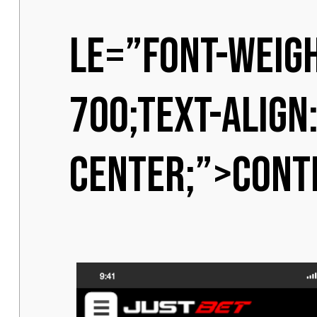
le=”font-weigh
700;text-align
center;”>Cont
zóbb
el