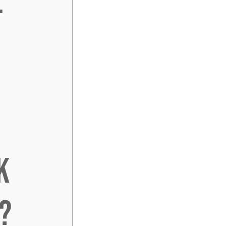
:
k
?