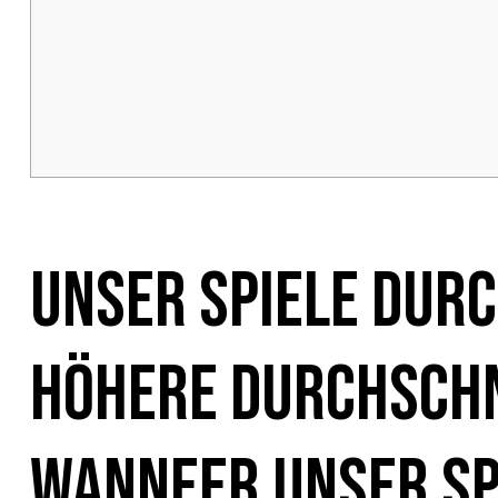
Unser Spiele dur
höhere durchsch
wanneer unser Spi