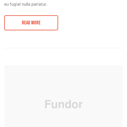
eu fugiat nulla pariatur.
READ MORE
zóbb
el